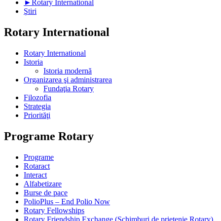
►
Rotary International
Ştiri
Rotary International
Rotary International
Istoria
Istoria modernă
Organizarea şi administrarea
Fundaţia Rotary
Filozofia
Strategia
Priorităţi
Programe Rotary
Programe
Rotaract
Interact
Alfabetizare
Burse de pace
PolioPlus – End Polio Now
Rotary Fellowships
Rotary Friendship Exchange (Schimburi de prietenie Rotary)