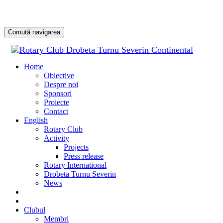
Comută navigarea
Sari
la
Home
conținu
Obiective
Despre noi
Sponsori
Proiecte
Contact
English
Rotary Club
Activity
Projects
Press release
Rotary International
Drobeta Turnu Severin
News
DONATE
DONEAZĂ
Clubul
Membri