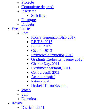
Proiecte
Comunicate de presă
Înscrierea
Solicitare
Finanţare
Drobeta
Evenimente
Foto
Rotary GenerationShip 2017
P.E.T.S. 2015
FOAR 2014
Crăciun 2013
Premierea olimpicilor, 2013
Grădiniţa Ergheviţa, 1 iunie 2012
Charter Day, 2011
Eveniment caritabil, 2011
Centru copii, 2011
Aparatura spital
Paturi spital
Drobeta Turnu Severin
Video
Ştiri
Download
Rotary
Districtul 2241