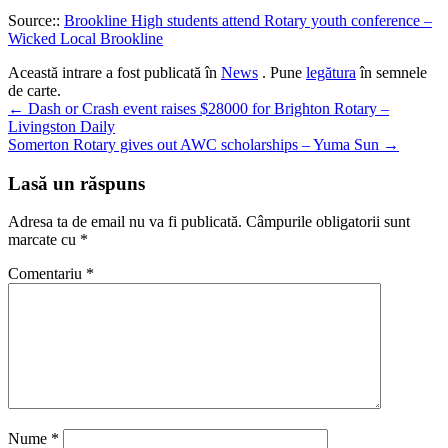
Source::
Brookline High students attend Rotary youth conference –
Wicked Local Brookline
Această intrare a fost publicată în
News
. Pune
legătura
în semnele
de carte.
Navigare
←
Dash or Crash event raises $28000 for Brighton Rotary –
Livingston Daily
în
Somerton Rotary gives out AWC scholarships – Yuma Sun
→
articole
Lasă un răspuns
Adresa ta de email nu va fi publicată.
Câmpurile obligatorii sunt
marcate cu
*
Comentariu
*
Nume
*