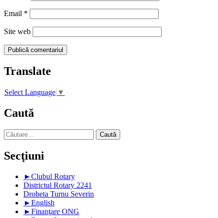
Email
*
Site web
Translate
Select Language
▼
Caută
Caută
după:
Secţiuni
►
Clubul Rotary
Districtul Rotary 2241
Drobeta Turnu Severin
►
English
►
Finanţare ONG