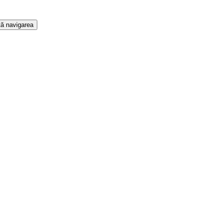
ă navigarea
t