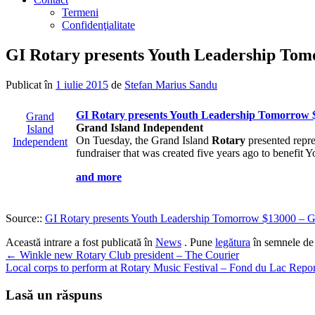
Termeni
Confidenţialitate
GI Rotary presents Youth Leadership Tom
Publicat în
1 iulie 2015
de
Stefan Marius Sandu
GI
Rotary
presents Youth Leadership Tomorrow 
Grand
Grand Island Independent
Island
On Tuesday, the Grand Island
Rotary
presented repr
Independent
fundraiser that was created five years ago to benefit 
and more
Source::
GI Rotary presents Youth Leadership Tomorrow $13000 – G
Această intrare a fost publicată în
News
. Pune
legătura
în semnele de 
Navigare
←
Winkle new Rotary Club president – The Courier
Local corps to perform at Rotary Music Festival – Fond du Lac Repo
în
articole
Lasă un răspuns