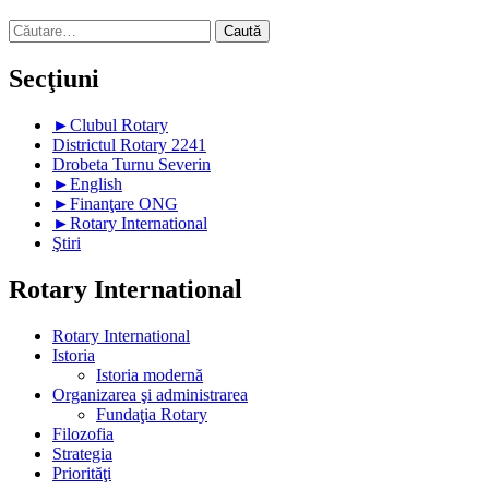
Caută
după:
Secţiuni
►
Clubul Rotary
Districtul Rotary 2241
Drobeta Turnu Severin
►
English
►
Finanţare ONG
►
Rotary International
Ştiri
Rotary International
Rotary International
Istoria
Istoria modernă
Organizarea şi administrarea
Fundaţia Rotary
Filozofia
Strategia
Priorităţi