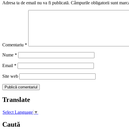
Adresa ta de email nu va fi publicată.
Câmpurile obligatorii sunt marc
Comentariu
*
Nume
*
Email
*
Site web
Translate
Select Language
▼
Caută