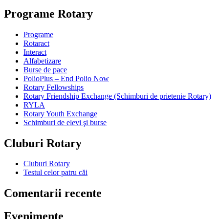
Programe Rotary
Programe
Rotaract
Interact
Alfabetizare
Burse de pace
PolioPlus – End Polio Now
Rotary Fellowships
Rotary Friendship Exchange (Schimburi de prietenie Rotary)
RYLA
Rotary Youth Exchange
Schimburi de elevi şi burse
Cluburi Rotary
Cluburi Rotary
Testul celor patru căi
Comentarii recente
Evenimente