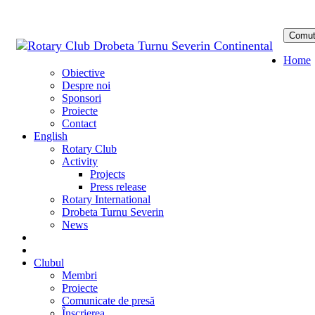
Comut
Sari
Home
la
Obiective
conținu
Despre noi
Sponsori
Proiecte
Contact
English
Rotary Club
Activity
Projects
Press release
Rotary International
Drobeta Turnu Severin
News
DONATE
DONEAZĂ
Clubul
Membri
Proiecte
Comunicate de presă
Înscrierea