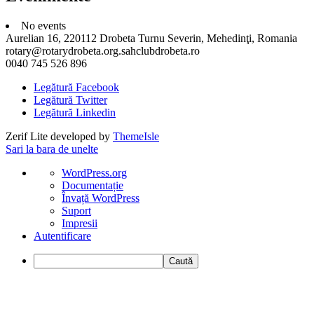
No events
Aurelian 16, 220112 Drobeta Turnu Severin, Mehedinţi, Romania
rotary@rotarydrobeta.org.sahclubdrobeta.ro
0040 745 526 896
Legătură Facebook
Legătură Twitter
Legătură Linkedin
Zerif Lite
developed by
ThemeIsle
Sari la bara de unelte
Despre
WordPress.org
WordPress
Documentație
Învață WordPress
Suport
Impresii
Autentificare
Caută