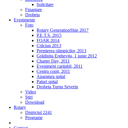
Solicitare
Finanţare
Drobeta
Evenimente
Foto
Rotary GenerationShip 2017
P.E.T.S. 2015
FOAR 2014
Crăciun 2013
Premierea olimpicilor, 2013
Grădiniţa Ergheviţa, 1 iunie 2012
Charter Day, 2011
Eveniment caritabil, 2011
Centru copii, 2011
Aparatura spital
Paturi spital
Drobeta Turnu Severin
Video
Ştiri
Download
Rotary
Districtul 2241
Programe
2% din impozit
Contact