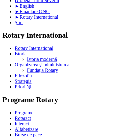
Drobeta Turnu Severin
►
English
►
Finanţare ONG
►
Rotary International
Ştiri
Rotary International
Rotary International
Istoria
Istoria modernă
Organizarea şi administrarea
Fundaţia Rotary
Filozofia
Strategia
Priorităţi
Programe Rotary
Programe
Rotaract
Interact
Alfabetizare
Burse de pace