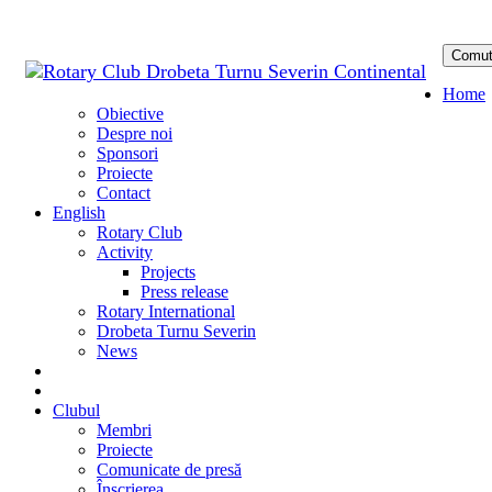
Comut
Sari
Home
la
Obiective
conținu
Despre noi
Sponsori
Proiecte
Contact
English
Rotary Club
Activity
Projects
Press release
Rotary International
Drobeta Turnu Severin
News
DONATE
DONEAZĂ
Clubul
Membri
Proiecte
Comunicate de presă
Înscrierea