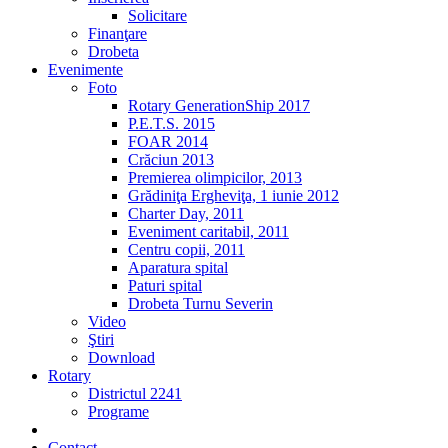
Solicitare
Finanţare
Drobeta
Evenimente
Foto
Rotary GenerationShip 2017
P.E.T.S. 2015
FOAR 2014
Crăciun 2013
Premierea olimpicilor, 2013
Grădiniţa Ergheviţa, 1 iunie 2012
Charter Day, 2011
Eveniment caritabil, 2011
Centru copii, 2011
Aparatura spital
Paturi spital
Drobeta Turnu Severin
Video
Ştiri
Download
Rotary
Districtul 2241
Programe
2% din impozit
Contact