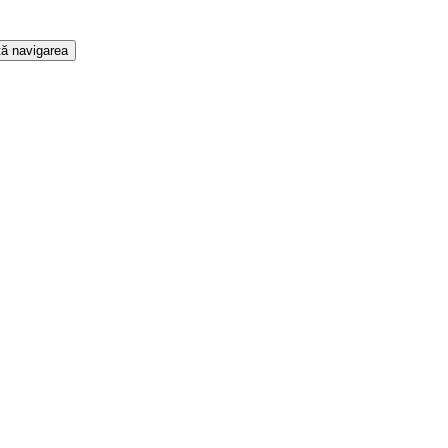
ă navigarea
t