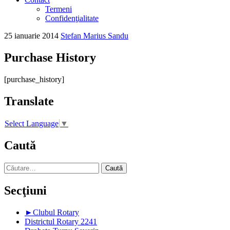
Termeni
Confidenţialitate
25 ianuarie 2014
Stefan Marius Sandu
Purchase History
[purchase_history]
Translate
Select Language
▼
Caută
Caută
după:
Secţiuni
►
Clubul Rotary
Districtul Rotary 2241