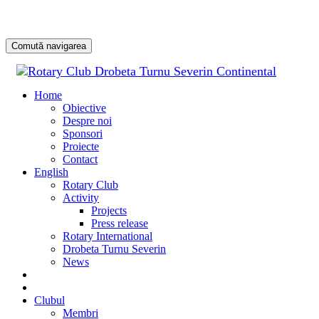
Comută navigarea
Sari
la
Home
conținu
Obiective
Despre noi
Sponsori
Proiecte
Contact
English
Rotary Club
Activity
Projects
Press release
Rotary International
Drobeta Turnu Severin
News
DONATE
DONEAZĂ
Clubul
Membri