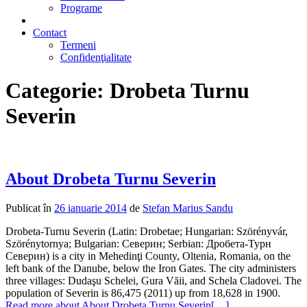
Programe
2% din impozit
Contact
Termeni
Confidenţialitate
Categorie:
Drobeta Turnu
Severin
About Drobeta Turnu Severin
Publicat în
26 ianuarie 2014
de
Stefan Marius Sandu
Drobeta-Turnu Severin (Latin: Drobetae; Hungarian: Szörényvár,
Szörénytornya; Bulgarian: Северин; Serbian: Дробета-Турн
Северин) is a city in Mehedinţi County, Oltenia, Romania, on the
left bank of the Danube, below the Iron Gates. The city administers
three villages: Dudaşu Schelei, Gura Văii, and Schela Cladovei. The
population of Severin is 86,475 (2011) up from 18,628 in 1900.
Read more about About Drobeta Turnu Severin
[…]