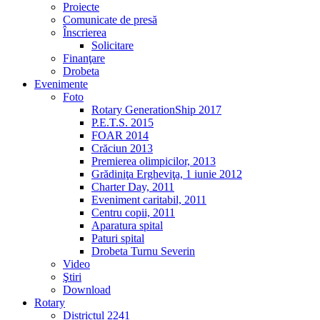
Proiecte
Comunicate de presă
Înscrierea
Solicitare
Finanţare
Drobeta
Evenimente
Foto
Rotary GenerationShip 2017
P.E.T.S. 2015
FOAR 2014
Crăciun 2013
Premierea olimpicilor, 2013
Grădiniţa Ergheviţa, 1 iunie 2012
Charter Day, 2011
Eveniment caritabil, 2011
Centru copii, 2011
Aparatura spital
Paturi spital
Drobeta Turnu Severin
Video
Ştiri
Download
Rotary
Districtul 2241