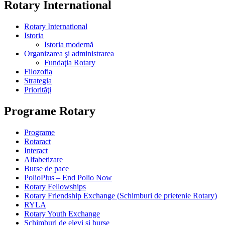
Rotary International
Rotary International
Istoria
Istoria modernă
Organizarea şi administrarea
Fundaţia Rotary
Filozofia
Strategia
Priorităţi
Programe Rotary
Programe
Rotaract
Interact
Alfabetizare
Burse de pace
PolioPlus – End Polio Now
Rotary Fellowships
Rotary Friendship Exchange (Schimburi de prietenie Rotary)
RYLA
Rotary Youth Exchange
Schimburi de elevi şi burse