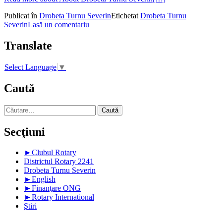
Publicat în
Drobeta Turnu Severin
Etichetat
Drobeta Turnu
Severin
Lasă un comentariu
Translate
Select Language
▼
Caută
Caută
după:
Secţiuni
►
Clubul Rotary
Districtul Rotary 2241
Drobeta Turnu Severin
►
English
►
Finanţare ONG
►
Rotary International
Ştiri