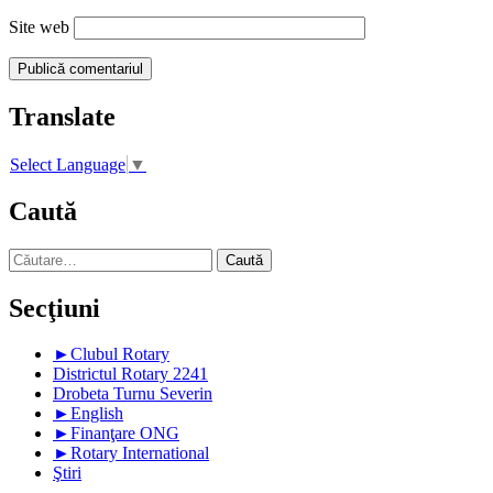
Site web
Translate
Select Language
▼
Caută
Caută
după:
Secţiuni
►
Clubul Rotary
Districtul Rotary 2241
Drobeta Turnu Severin
►
English
►
Finanţare ONG
►
Rotary International
Ştiri