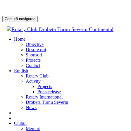
Comută navigarea
Sari
la
Home
conținu
Obiective
Despre noi
Sponsori
Proiecte
Contact
English
Rotary Club
Activity
Projects
Press release
Rotary International
Drobeta Turnu Severin
News
DONATE
DONEAZĂ
Clubul
Membri