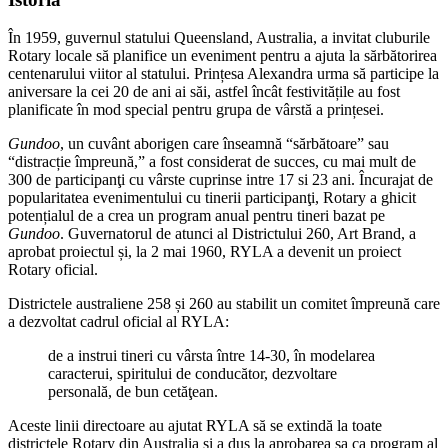
În 1959, guvernul statului Queensland, Australia, a invitat cluburile
Rotary locale să planifice un eveniment pentru a ajuta la sărbătorirea
centenarului viitor al statului. Prințesa Alexandra urma să participe la
aniversare la cei 20 de ani ai săi, astfel încât festivitățile au fost
planificate în mod special pentru grupa de vârstă a prințesei.
Gundoo
, un cuvânt aborigen care înseamnă “sărbătoare” sau
“distracție împreună,” a fost considerat de succes, cu mai mult de
300 de participanţi cu vârste cuprinse intre 17 si 23 ani. Încurajat de
popularitatea evenimentului cu tinerii participanţi, Rotary a ghicit
potențialul de a crea un program anual pentru tineri bazat pe
Gundoo
. Guvernatorul de atunci al Districtului 260, Art Brand, a
aprobat proiectul și, la 2 mai 1960, RYLA a devenit un proiect
Rotary oficial.
Districtele australiene 258 și 260 au stabilit un comitet împreună care
a dezvoltat cadrul oficial al RYLA:
de a instrui tineri cu vârsta între 14-30, în modelarea
caracterui, spiritului de conducător, dezvoltare
personală, de bun cetăţean.
Aceste linii directoare au ajutat RYLA să se extindă la toate
districtele Rotary din Australia și a dus la aprobarea sa ca program al