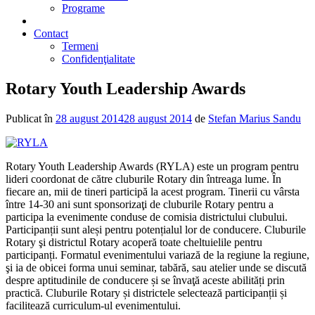
Programe
2% din impozit
Contact
Termeni
Confidenţialitate
Rotary Youth Leadership Awards
Publicat în
28 august 2014
28 august 2014
de
Stefan Marius Sandu
Rotary Youth Leadership Awards (RYLA) este un program pentru
lideri coordonat de către cluburile Rotary din întreaga lume. În
fiecare an, mii de tineri participă la acest program. Tinerii cu vârsta
între 14-30 ani sunt sponsorizaţi de cluburile Rotary pentru a
participa la evenimente conduse de comisia districtului clubului.
Participanții sunt aleși pentru potențialul lor de conducere. Cluburile
Rotary şi districtul Rotary acoperă toate cheltuielile pentru
participanți. Formatul evenimentului variază de la regiune la regiune,
şi ia de obicei forma unui seminar, tabără, sau atelier unde se discută
despre aptitudinile de conducere și se învaţă aceste abilități prin
practică. Cluburile Rotary și districtele selectează participanții și
facilitează curriculum-ul evenimentului.