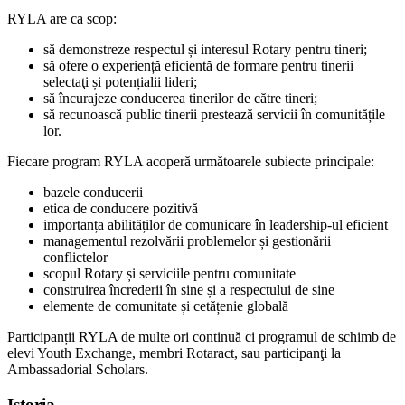
RYLA are ca scop:
să demonstreze respectul și interesul Rotary pentru tineri;
să ofere o experiență eficientă de formare pentru tinerii
selectaţi și potențialii lideri;
să încurajeze conducerea tinerilor de către tineri;
să recunoască public tinerii prestează servicii în comunitățile
lor.
Fiecare program RYLA acoperă următoarele subiecte principale:
bazele conducerii
etica de conducere pozitivă
importanța abilităților de comunicare în leadership-ul eficient
managementul rezolvării problemelor și gestionării
conflictelor
scopul Rotary și serviciile pentru comunitate
construirea încrederii în sine și a respectului de sine
elemente de comunitate și cetățenie globală
Participanții RYLA de multe ori continuă ci programul de schimb de
elevi Youth Exchange, membri Rotaract, sau participanţi la
Ambassadorial Scholars.
Istoria