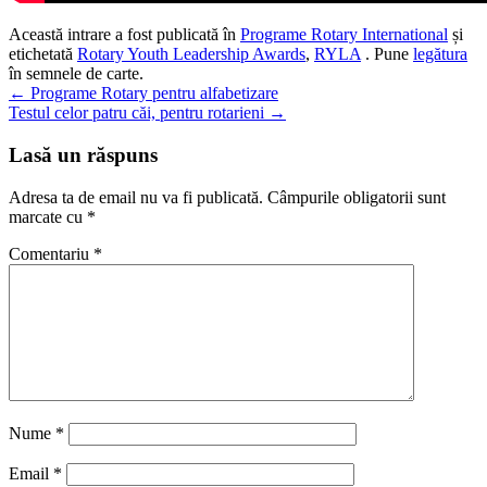
Această intrare a fost publicată în
Programe Rotary International
și
etichetată
Rotary Youth Leadership Awards
,
RYLA
. Pune
legătura
în semnele de carte.
Navigare
←
Programe Rotary pentru alfabetizare
Testul celor patru căi, pentru rotarieni
→
în
articole
Lasă un răspuns
Adresa ta de email nu va fi publicată.
Câmpurile obligatorii sunt
marcate cu
*
Comentariu
*
Nume
*
Email
*