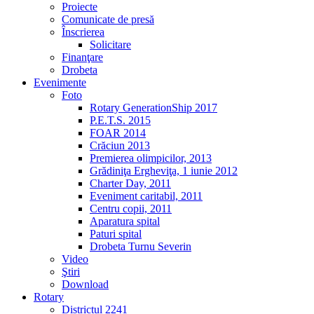
Proiecte
Comunicate de presă
Înscrierea
Solicitare
Finanţare
Drobeta
Evenimente
Foto
Rotary GenerationShip 2017
P.E.T.S. 2015
FOAR 2014
Crăciun 2013
Premierea olimpicilor, 2013
Grădiniţa Ergheviţa, 1 iunie 2012
Charter Day, 2011
Eveniment caritabil, 2011
Centru copii, 2011
Aparatura spital
Paturi spital
Drobeta Turnu Severin
Video
Ştiri
Download
Rotary
Districtul 2241