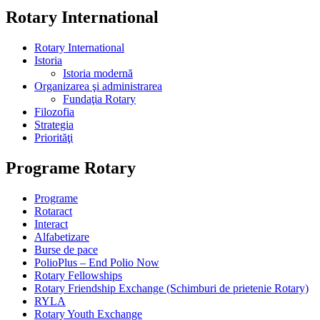
Rotary International
Rotary International
Istoria
Istoria modernă
Organizarea şi administrarea
Fundaţia Rotary
Filozofia
Strategia
Priorităţi
Programe Rotary
Programe
Rotaract
Interact
Alfabetizare
Burse de pace
PolioPlus – End Polio Now
Rotary Fellowships
Rotary Friendship Exchange (Schimburi de prietenie Rotary)
RYLA
Rotary Youth Exchange