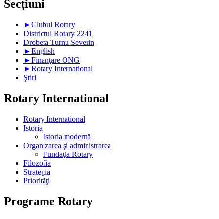
Secţiuni
►
Clubul Rotary
Districtul Rotary 2241
Drobeta Turnu Severin
►
English
►
Finanţare ONG
►
Rotary International
Ştiri
Rotary International
Rotary International
Istoria
Istoria modernă
Organizarea şi administrarea
Fundaţia Rotary
Filozofia
Strategia
Priorităţi
Programe Rotary