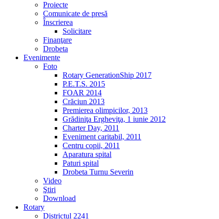
Proiecte
Comunicate de presă
Înscrierea
Solicitare
Finanţare
Drobeta
Evenimente
Foto
Rotary GenerationShip 2017
P.E.T.S. 2015
FOAR 2014
Crăciun 2013
Premierea olimpicilor, 2013
Grădiniţa Ergheviţa, 1 iunie 2012
Charter Day, 2011
Eveniment caritabil, 2011
Centru copii, 2011
Aparatura spital
Paturi spital
Drobeta Turnu Severin
Video
Ştiri
Download
Rotary
Districtul 2241