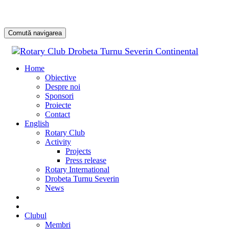
Comută navigarea
Sari
la
Home
conținu
Obiective
Despre noi
Sponsori
Proiecte
Contact
English
Rotary Club
Activity
Projects
Press release
Rotary International
Drobeta Turnu Severin
News
DONATE
DONEAZĂ
Clubul
Membri