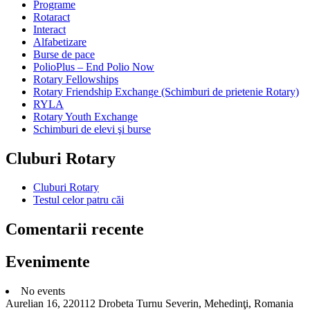
Programe
Rotaract
Interact
Alfabetizare
Burse de pace
PolioPlus – End Polio Now
Rotary Fellowships
Rotary Friendship Exchange (Schimburi de prietenie Rotary)
RYLA
Rotary Youth Exchange
Schimburi de elevi şi burse
Cluburi Rotary
Cluburi Rotary
Testul celor patru căi
Comentarii recente
Evenimente
No events
Aurelian 16, 220112 Drobeta Turnu Severin, Mehedinţi, Romania