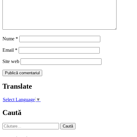
Nume
*
Email
*
Site web
Translate
Select Language
▼
Caută
Caută
după: