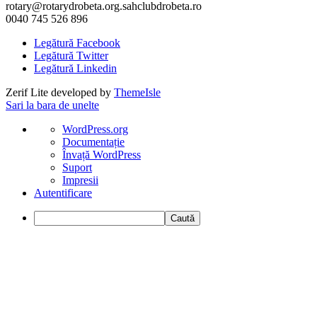
rotary@rotarydrobeta.org.sahclubdrobeta.ro
0040 745 526 896
Legătură Facebook
Legătură Twitter
Legătură Linkedin
Zerif Lite
developed by
ThemeIsle
Sari la bara de unelte
Despre
WordPress.org
WordPress
Documentație
Învață WordPress
Suport
Impresii
Autentificare
Caută