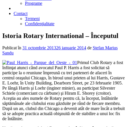
Programe
2% din impozit
Contact
Termeni
Confidenţialitate
Istoria Rotary International – Începutul
Publicat în
31 octombrie 2013
26 ianuarie 2014
de
Stefan Marius
Sandu
Primul Club Rotary a fost
înfiinţat atunci când avocatul Paul P. Harris a fost solicitat să
participe la o reuniune împreună cu trei parteneri de afaceri în
centrul oraşului Chicago, în biroul unui prieten al lui Harris, Gustave
E. Loehr, în Unity Building, Dearborn Street, pe 23 februarie 1905.
Pe lângă Harris şi Loehr (inginer minier), au participat Silvester
Schiele (comerciant cu cărbune) şi Hiram E. Shorey (croitor).
Aceştia au ales numele de Rotary pentru că, la început, întâlnirile
săptămânale ale clubului erau găzduite pe rând de fiecare membru.
După un an, clubul din Chicago a devenit atât de mare încât a trebuit
să se adopte practica actuală obişnuită de de stabilire a unui loc fix
de întâlnire.