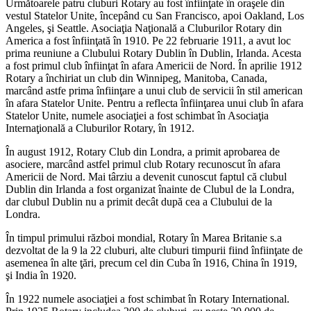
Următoarele patru cluburi Rotary au fost înfiinţate în oraşele din
vestul Statelor Unite, începând cu San Francisco, apoi Oakland, Los
Angeles, şi Seattle. Asociaţia Naţională a Cluburilor Rotary din
America a fost înfiinţată în 1910. Pe 22 februarie 1911, a avut loc
prima reuniune a Clubului Rotary Dublin în Dublin, Irlanda. Acesta
a fost primul club înfiinţat în afara Americii de Nord. În aprilie 1912
Rotary a închiriat un club din Winnipeg, Manitoba, Canada,
marcând astfe prima înfiinţare a unui club de servicii în stil american
în afara Statelor Unite. Pentru a reflecta înfiinţarea unui club în afara
Statelor Unite, numele asociaţiei a fost schimbat în Asociaţia
Internaţională a Cluburilor Rotary, în 1912.
În august 1912, Rotary Club din Londra, a primit aprobarea de
asociere, marcând astfel primul club Rotary recunoscut în afara
Americii de Nord. Mai târziu a devenit cunoscut faptul că clubul
Dublin din Irlanda a fost organizat înainte de Clubul de la Londra,
dar clubul Dublin nu a primit decât după cea a Clubului de la
Londra.
În timpul primului război mondial, Rotary în Marea Britanie s.a
dezvoltat de la 9 la 22 cluburi, alte cluburi timpurii fiind înfiinţate de
asemenea în alte ţări, precum cel din Cuba în 1916, China în 1919,
şi India în 1920.
În 1922 numele asociaţiei a fost schimbat în Rotary International.