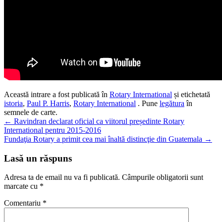
Această intrare a fost publicată în
Rotary International
și etichetată
istoria
,
Paul P. Harris
,
Rotary International
. Pune
legătura
în
semnele de carte.
Navigare
←
Ravindran declarat oficial ca viitorul președinte Rotary
International pentru 2015-2016
în
Fundaţia Rotary a primit cea mai înaltă distincţie din Guatemala
→
articole
Lasă un răspuns
Adresa ta de email nu va fi publicată.
Câmpurile obligatorii sunt
marcate cu
*
Comentariu
*