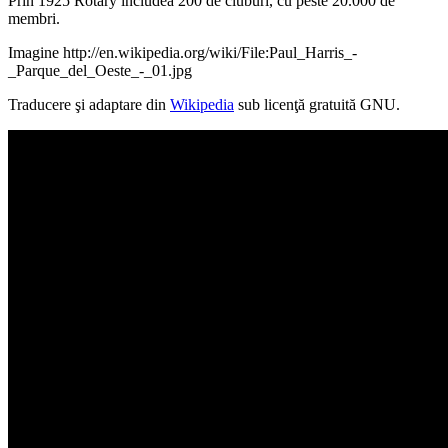
Prin 1925 Rotary includea 200 de cluburi, cu peste 20.000 de
membri.
Imagine http://en.wikipedia.org/wiki/File:Paul_Harris_-
_Parque_del_Oeste_-_01.jpg
Traducere şi adaptare din
Wikipedia
sub licenţă gratuită GNU.