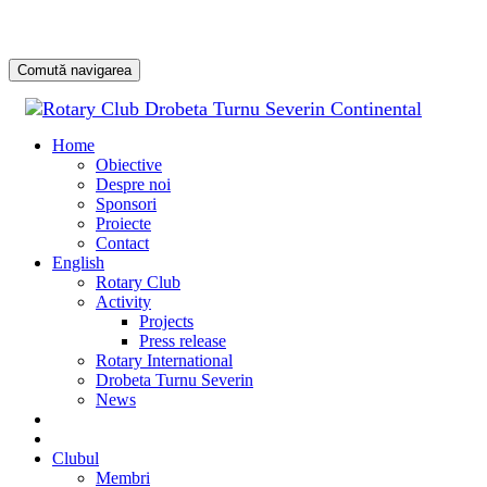
Comută navigarea
Sari
la
Home
conținu
Obiective
Despre noi
Sponsori
Proiecte
Contact
English
Rotary Club
Activity
Projects
Press release
Rotary International
Drobeta Turnu Severin
News
DONATE
DONEAZĂ
Clubul
Membri