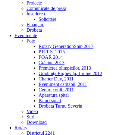
Proiecte
Comunicate de presă
Înscrierea
Solicitare
Finanţare
Drobeta
Evenimente
Foto
Rotary GenerationShip 2017
P.E.T.S. 2015
FOAR 2014
Crăciun 2013
Premierea olimpicilor, 2013
Grădiniţa Ergheviţa, 1 iunie 2012
Charter Day, 2011
Eveniment caritabil, 2011
Centru copii, 2011
Aparatura spital
Paturi spital
Drobeta Turnu Severin
Video
Ştiri
Download
Rotary
Districtul 2241