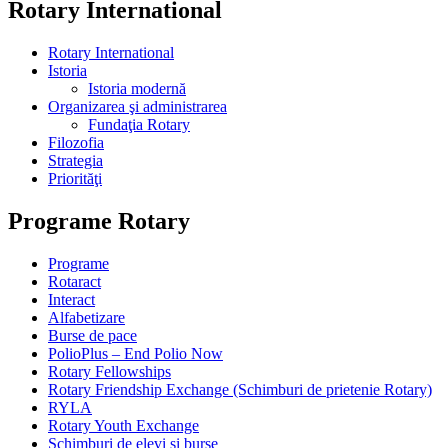
Rotary International
Rotary International
Istoria
Istoria modernă
Organizarea şi administrarea
Fundaţia Rotary
Filozofia
Strategia
Priorităţi
Programe Rotary
Programe
Rotaract
Interact
Alfabetizare
Burse de pace
PolioPlus – End Polio Now
Rotary Fellowships
Rotary Friendship Exchange (Schimburi de prietenie Rotary)
RYLA
Rotary Youth Exchange
Schimburi de elevi şi burse