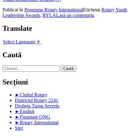
Publicat în
Programe Rotary International
Etichetat
Rotary Youth
Leadership Awards
,
RYLA
Lasă un comentariu
Translate
Select Language
▼
Caută
Caută
după:
Secţiuni
►
Clubul Rotary
Districtul Rotary 2241
Drobeta Turnu Severin
►
English
►
Finanţare ONG
►
Rotary International
Ştiri