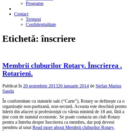
Programe
2% din impozit
Contact
Termeni
Confidenţialitate
Etichetă:
înscriere
Membrii cluburilor Rotary. Înscrierea .
Rotarieni.
Publicat în
20 noiembrie 2013
26 ianuarie 2014
de
Stefan Marius
Sandu
În conformitate cu statutele sale (“Carte”), Rotary se definește ca o
organizație non-partizană, non-sectară. Aceasta este deschisă pentru
liderii din afaceri și profesionişti cu vârsta minimă de 18 ani, fără a
ține cont de statutul economic. Se poate contacta un club Rotary
pentru a întreba despre înscrierea ca membru, dar poţi deveni
membru al unui
Read more about Membrii cluburilor Rotary.