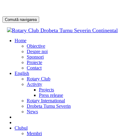
Comută navigarea
Sari
la
Home
conținu
Obiective
Despre noi
Sponsori
Proiecte
Contact
English
Rotary Club
Activity
Projects
Press release
Rotary International
Drobeta Turnu Severin
News
DONATE
DONEAZĂ
Clubul
Membri