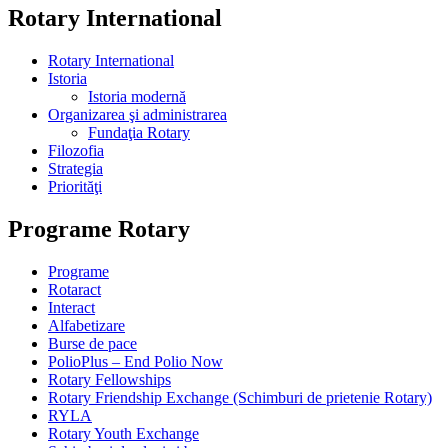
Rotary International
Rotary International
Istoria
Istoria modernă
Organizarea şi administrarea
Fundaţia Rotary
Filozofia
Strategia
Priorităţi
Programe Rotary
Programe
Rotaract
Interact
Alfabetizare
Burse de pace
PolioPlus – End Polio Now
Rotary Fellowships
Rotary Friendship Exchange (Schimburi de prietenie Rotary)
RYLA
Rotary Youth Exchange