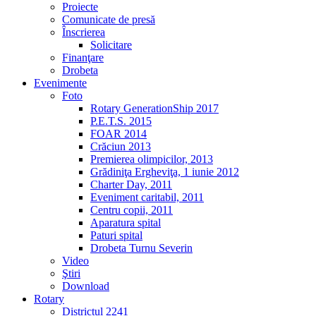
Proiecte
Comunicate de presă
Înscrierea
Solicitare
Finanţare
Drobeta
Evenimente
Foto
Rotary GenerationShip 2017
P.E.T.S. 2015
FOAR 2014
Crăciun 2013
Premierea olimpicilor, 2013
Grădiniţa Ergheviţa, 1 iunie 2012
Charter Day, 2011
Eveniment caritabil, 2011
Centru copii, 2011
Aparatura spital
Paturi spital
Drobeta Turnu Severin
Video
Ştiri
Download
Rotary
Districtul 2241