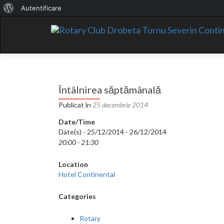
Despre
Autentificare
WordPress
Întâlnirea săptămânală
Publicat în
25 decembrie 2014
Date/Time
Date(s) - 25/12/2014 - 26/12/2014
20:00 - 21:30
Location
Hotel Continental
Categories
Rotary