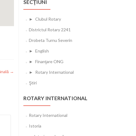
SECŢIUNI
►
Clubul Rotary
Districtul Rotary 2241
Drobeta Turnu Severin
►
English
►
Finanţare ONG
ânală
→
►
Rotary International
Ştiri
ROTARY INTERNATIONAL
Rotary International
Istoria