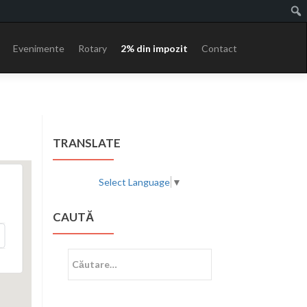
Evenimente
Rotary
2% din impozit
Contact
TRANSLATE
Select Language
▼
CAUTĂ
Caută
după: