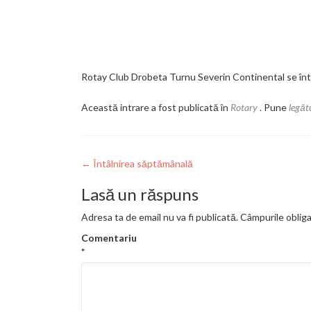
Rotay Club Drobeta Turnu Severin Continental se întâl
Această intrare a fost publicată în
Rotary
. Pune
legăt
Navigare
←
Întâlnirea săptămânală
în
Lasă un răspuns
articole
Adresa ta de email nu va fi publicată.
Câmpurile obliga
Comentariu
*