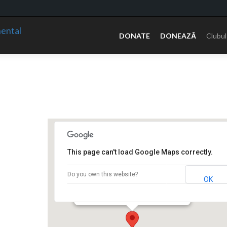
Sari
la
DONATE
DONEAZĂ
Clubul
conținut
This page can't load Google Maps correctly.
Hotel Continental
Do you own this website?
OK
Bd. Carol I nr.2 - Drobeta Turnu Severin
Events