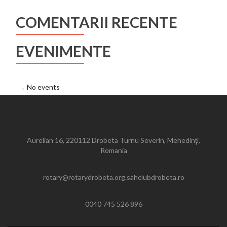
COMENTARII RECENTE
EVENIMENTE
No events
Aurelian 16, 220112 Drobeta Turnu Severin, Mehedinţi,
Romania
rotary@rotarydrobeta.org.sahclubdrobeta.ro
0040 745 526 896