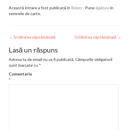
Această intrare a fost publicată în
Rotary
. Pune
legătura
în
semnele de carte.
Navigare
←
Întâlnirea săptămânală
Întâlnirea săptămânală
→
în
Lasă un răspuns
articole
Adresa ta de email nu va fi publicată.
Câmpurile obligatorii
sunt marcate cu
*
Comentariu
*