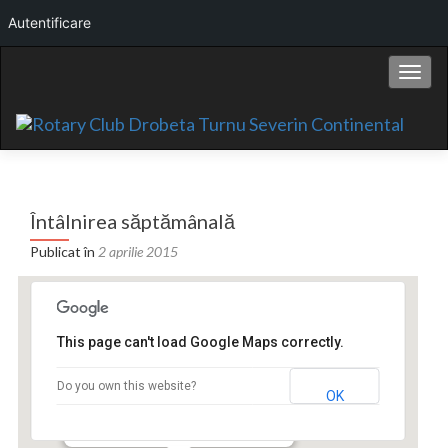
Autentificare
Comut
Întâlnirea săptămânală
Publicat în
2 aprilie 2015
This page can't load Google Maps correctly.
Hotel Continental
Do you own this website?
OK
Bd. Carol I nr.2 - Drobeta Turnu Severin
Events