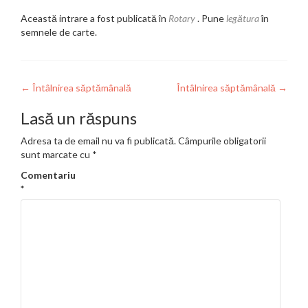
Această intrare a fost publicată în
Rotary
. Pune
legătura
în
semnele de carte.
Navigare
←
Întâlnirea săptămânală
Întâlnirea săptămânală
→
în
Lasă un răspuns
articole
Adresa ta de email nu va fi publicată.
Câmpurile obligatorii
sunt marcate cu
*
Comentariu
*