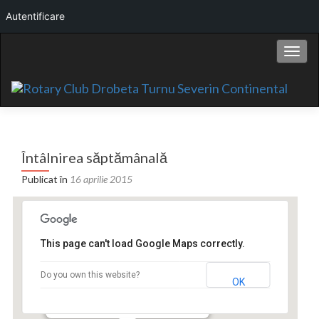
Autentificare
Comut
Întâlnirea săptămânală
Publicat în
16 aprilie 2015
This page can't load Google Maps correctly.
Hotel Continental
Do you own this website?
OK
Bd. Carol I nr.2 - Drobeta Turnu Severin
Events