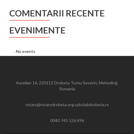
COMENTARII RECENTE
EVENIMENTE
No events
Aurelian 16, 220112 Drobeta Turnu Severin, Mehedinţi,
Romania
rotary@rotarydrobeta.org.sahclubdrobeta.ro
0040 745 526 896