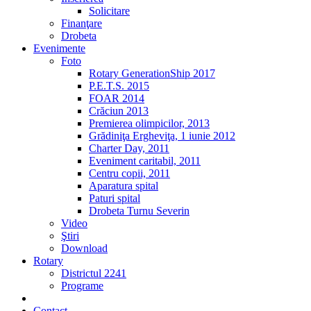
Solicitare
Finanţare
Drobeta
Evenimente
Foto
Rotary GenerationShip 2017
P.E.T.S. 2015
FOAR 2014
Crăciun 2013
Premierea olimpicilor, 2013
Grădiniţa Ergheviţa, 1 iunie 2012
Charter Day, 2011
Eveniment caritabil, 2011
Centru copii, 2011
Aparatura spital
Paturi spital
Drobeta Turnu Severin
Video
Ştiri
Download
Rotary
Districtul 2241
Programe
2% din impozit
Contact