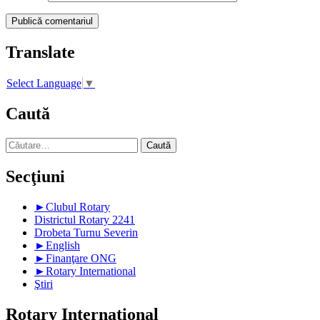
Translate
Select Language
▼
Caută
Caută
după:
Secţiuni
►
Clubul Rotary
Districtul Rotary 2241
Drobeta Turnu Severin
►
English
►
Finanţare ONG
►
Rotary International
Ştiri
Rotary International