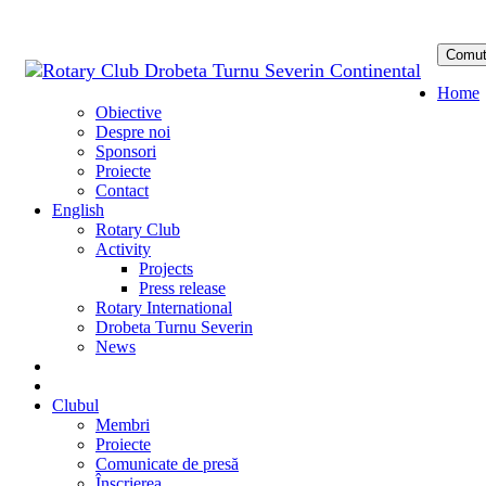
Comut
Sari
Home
la
Obiective
conținu
Despre noi
Sponsori
Proiecte
Contact
English
Rotary Club
Activity
Projects
Press release
Rotary International
Drobeta Turnu Severin
News
DONATE
DONEAZĂ
Clubul
Membri
Proiecte
Comunicate de presă
Înscrierea