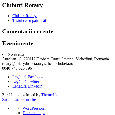
Cluburi Rotary
Cluburi Rotary
Testul celor patru căi
Comentarii recente
Evenimente
No events
Aurelian 16, 220112 Drobeta Turnu Severin, Mehedinţi, Romania
rotary@rotarydrobeta.org.sahclubdrobeta.ro
0040 745 526 896
Legătură Facebook
Legătură Twitter
Legătură Linkedin
Zerif Lite
developed by
ThemeIsle
Sari la bara de unelte
Despre
WordPress.org
WordPress
Documentație