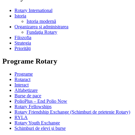
Rotary International
Istoria
Istoria modernă
Organizarea şi administrarea
Fundaţia Rotary
Filozofia
Strategia
Priorităţi
Programe Rotary
Programe
Rotaract
Interact
Alfabetizare
Burse de pace
PolioPlus – End Polio Now
Rotary Fellowships
Rotary Friendship Exchange (Schimburi de prietenie Rotary)
RYLA
Rotary Youth Exchange
Schimburi de elevi şi burse