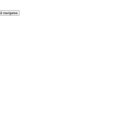
ă navigarea
t