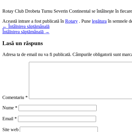
Rotay Club Drobeta Turnu Severin Continental se întâlneşte în fiecare 
Această intrare a fost publicată în
Rotary
. Pune
legătura
în semnele de
Navigare
←
Întâlnirea săptămânală
Întâlnirea săptămânală
→
în
articole
Lasă un răspuns
Adresa ta de email nu va fi publicată.
Câmpurile obligatorii sunt marc
Comentariu
*
Nume
*
Email
*
Site web