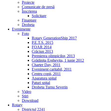
Proiecte
Comunicate de presă
Înscrierea
Solicitare
Finanţare
Drobeta
Evenimente
Foto
Rotary GenerationShip 2017
P.E.T.S. 2015
FOAR 2014
Crăciun 2013
Premierea olimpicilor, 2013
Grădiniţa Ergheviţa, 1 iunie 2012
Charter Day, 2011
Eveniment caritabil, 2011
Centru copii, 2011
Aparatura spital
Paturi spital
Drobeta Turnu Severin
Video
Ştiri
Download
Rotary
Districtul 2241