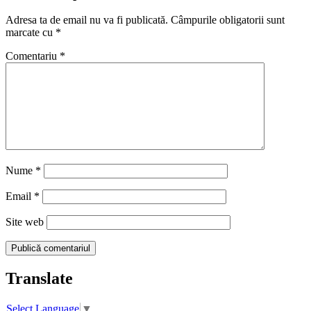
Adresa ta de email nu va fi publicată.
Câmpurile obligatorii sunt
marcate cu
*
Comentariu
*
Nume
*
Email
*
Site web
Translate
Select Language
▼