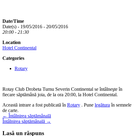
Date/Time
Date(s) - 19/05/2016 - 20/05/2016
20:00 - 21:30
Location
Hotel Continental
Categories
Rotary
Rotay Club Drobeta Turnu Severin Continental se întâlneşte în
fiecare săptămână joia, de la ora 20:00, la Hotel Continental.
Această intrare a fost publicată în
Rotary
. Pune
legătura
în semnele
de carte.
Navigare
←
Întâlnirea săptămânală
Întâlnirea săptămânală
→
în
articole
Lasă un răspuns