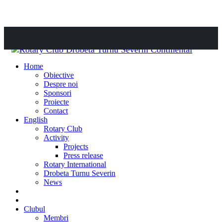
Comută navigarea
Sari
la
Home
conținu
Obiective
Despre noi
Sponsori
Proiecte
Contact
English
Rotary Club
Activity
Projects
Press release
Rotary International
Drobeta Turnu Severin
News
DONATE
DONEAZĂ
Clubul
Membri