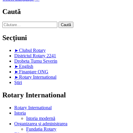
Caută
Caută
după:
Secţiuni
►
Clubul Rotary
Districtul Rotary 2241
Drobeta Turnu Severin
►
English
►
Finanţare ONG
►
Rotary International
Ştiri
Rotary International
Rotary International
Istoria
Istoria modernă
Organizarea şi administrarea
Fundaţia Rotary