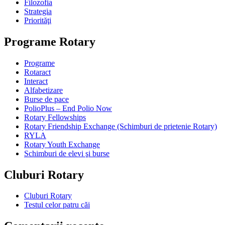
Filozofia
Strategia
Priorităţi
Programe Rotary
Programe
Rotaract
Interact
Alfabetizare
Burse de pace
PolioPlus – End Polio Now
Rotary Fellowships
Rotary Friendship Exchange (Schimburi de prietenie Rotary)
RYLA
Rotary Youth Exchange
Schimburi de elevi şi burse
Cluburi Rotary
Cluburi Rotary
Testul celor patru căi