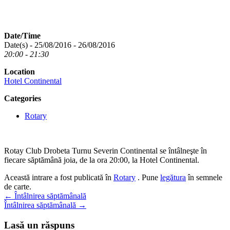
Date/Time
Date(s) - 25/08/2016 - 26/08/2016
20:00 - 21:30
Location
Hotel Continental
Categories
Rotary
Rotay Club Drobeta Turnu Severin Continental se întâlneşte în
fiecare săptămână joia, de la ora 20:00, la Hotel Continental.
Această intrare a fost publicată în
Rotary
. Pune
legătura
în semnele
de carte.
Navigare
←
Întâlnirea săptămânală
Întâlnirea săptămânală
→
în
articole
Lasă un răspuns