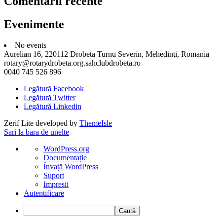
Comentarii recente
Evenimente
No events
Aurelian 16, 220112 Drobeta Turnu Severin, Mehedinţi, Romania
rotary@rotarydrobeta.org.sahclubdrobeta.ro
0040 745 526 896
Legătură Facebook
Legătură Twitter
Legătură Linkedin
Zerif Lite
developed by
ThemeIsle
Sari la bara de unelte
Despre
WordPress.org
WordPress
Documentație
Învață WordPress
Suport
Impresii
Autentificare
Caută