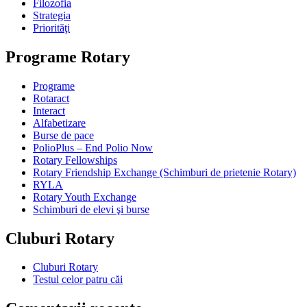
Filozofia
Strategia
Priorităţi
Programe Rotary
Programe
Rotaract
Interact
Alfabetizare
Burse de pace
PolioPlus – End Polio Now
Rotary Fellowships
Rotary Friendship Exchange (Schimburi de prietenie Rotary)
RYLA
Rotary Youth Exchange
Schimburi de elevi şi burse
Cluburi Rotary
Cluburi Rotary
Testul celor patru căi