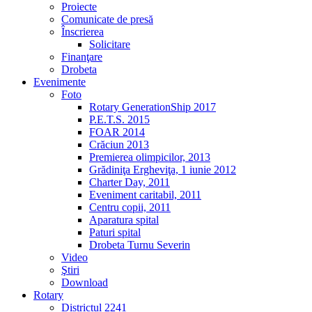
Proiecte
Comunicate de presă
Înscrierea
Solicitare
Finanţare
Drobeta
Evenimente
Foto
Rotary GenerationShip 2017
P.E.T.S. 2015
FOAR 2014
Crăciun 2013
Premierea olimpicilor, 2013
Grădiniţa Ergheviţa, 1 iunie 2012
Charter Day, 2011
Eveniment caritabil, 2011
Centru copii, 2011
Aparatura spital
Paturi spital
Drobeta Turnu Severin
Video
Ştiri
Download
Rotary
Districtul 2241