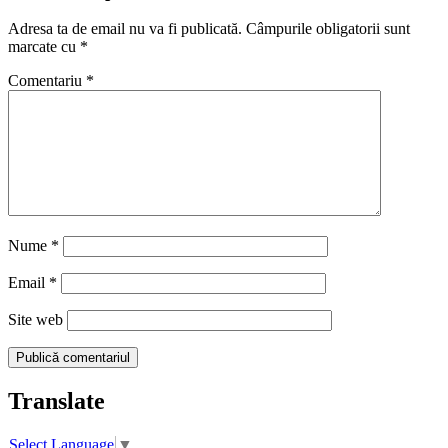
Adresa ta de email nu va fi publicată.
Câmpurile obligatorii sunt
marcate cu
*
Comentariu
*
Nume
*
Email
*
Site web
Translate
Select Language
▼