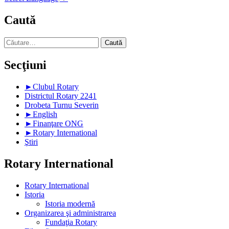
Caută
Caută
după:
Secţiuni
►
Clubul Rotary
Districtul Rotary 2241
Drobeta Turnu Severin
►
English
►
Finanţare ONG
►
Rotary International
Ştiri
Rotary International
Rotary International
Istoria
Istoria modernă
Organizarea şi administrarea
Fundaţia Rotary