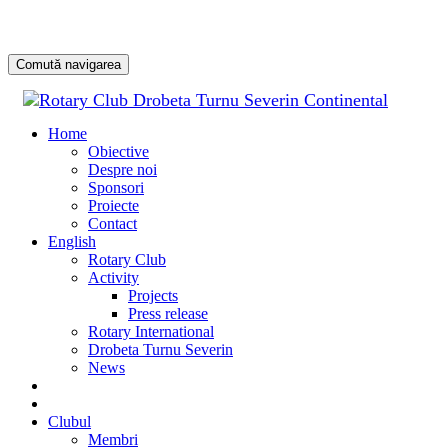
Comută navigarea
Sari
la
Home
conținu
Obiective
Despre noi
Sponsori
Proiecte
Contact
English
Rotary Club
Activity
Projects
Press release
Rotary International
Drobeta Turnu Severin
News
DONATE
DONEAZĂ
Clubul
Membri