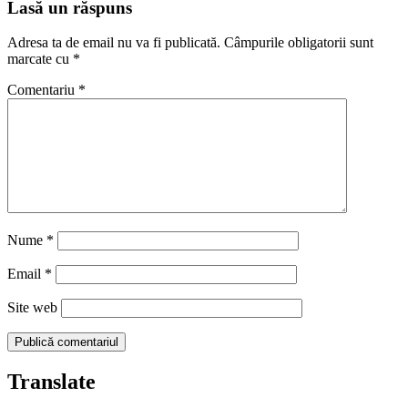
articole
Lasă un răspuns
Adresa ta de email nu va fi publicată.
Câmpurile obligatorii sunt
marcate cu
*
Comentariu
*
Nume
*
Email
*
Site web
Translate