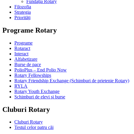
Fundaţia Rotary
Filozofia
Strategia
Priorităţi
Programe Rotary
Programe
Rotaract
Interact
Alfabetizare
Burse de pace
PolioPlus – End Polio Now
Rotary Fellowships
Rotary Friendship Exchange (Schimburi de prietenie Rotary)
RYLA
Rotary Youth Exchange
Schimburi de elevi şi burse
Cluburi Rotary
Cluburi Rotary
Testul celor patru căi