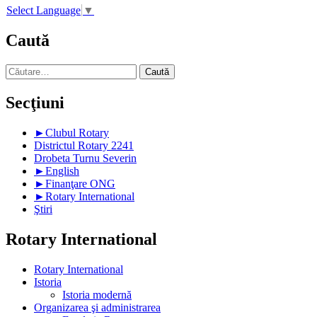
Select Language
▼
Caută
Caută
după:
Secţiuni
►
Clubul Rotary
Districtul Rotary 2241
Drobeta Turnu Severin
►
English
►
Finanţare ONG
►
Rotary International
Ştiri
Rotary International
Rotary International
Istoria
Istoria modernă
Organizarea şi administrarea