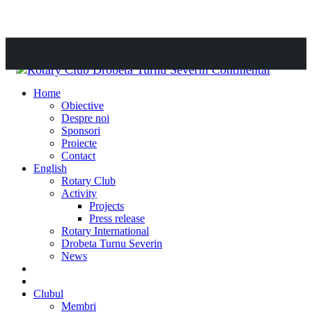
Comută navigarea
Sari
la
Home
conținu
Obiective
Despre noi
Sponsori
Proiecte
Contact
English
Rotary Club
Activity
Projects
Press release
Rotary International
Drobeta Turnu Severin
News
DONATE
DONEAZĂ
Clubul
Membri