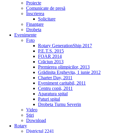
Proiecte
Comunicate de presă
Înscrierea
Solicitare
Finanţare
Drobeta
Evenimente
Foto
Rotary GenerationShip 2017
P.E.T.S. 2015
FOAR 2014
Crăciun 2013
Premierea olimpicilor, 2013
Grădiniţa Ergheviţa, 1 iunie 2012
Charter Day, 2011
Eveniment caritabil, 2011
Centru copii, 2011
Aparatura spital
Paturi spital
Drobeta Turnu Severin
Video
Ştiri
Download
Rotary
Districtul 2241