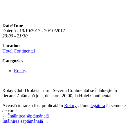
Date/Time
Date(s) - 19/10/2017 - 20/10/2017
20:00 - 21:30
Location
Hotel Continental
Categories
Rotary
Rotay Club Drobeta Turnu Severin Continental se întâlneşte în
fiecare săptămână joia, de la ora 20:00, la Hotel Continental.
Această intrare a fost publicată în
Rotary
. Pune
legătura
în semnele
de carte.
Navigare
←
Întâlnirea săptămânală
Întâlnirea săptămânală
→
în