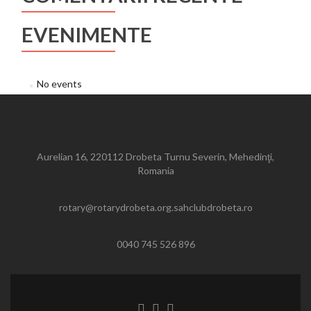
EVENIMENTE
No events
Aurelian 16, 220112 Drobeta Turnu Severin, Mehedinţi,
Romania
rotary@rotarydrobeta.org.sahclubdrobeta.ro
0040 745 526 896
Legătură
Legătură
Legătură