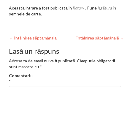
Această intrare a fost publicată în
Rotary
. Pune
legătura
în
semnele de carte.
Navigare
←
Întâlnirea săptămânală
Întâlnirea săptămânală
→
în
Lasă un răspuns
articole
Adresa ta de email nu va fi publicată.
Câmpurile obligatorii
sunt marcate cu
*
Comentariu
*