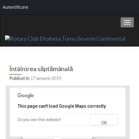
Autentificare
Comut
Întâlnirea săptămânală
Publicat în
17 ianuarie 2019
This page can't load Google Maps correctly.
Hotel Continental
Do you own this website?
OK
Bd. Carol I nr.2 - Drobeta Turnu Severin
Events