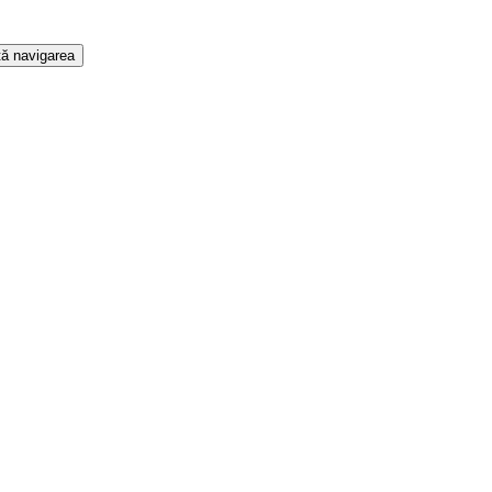
ă navigarea
t