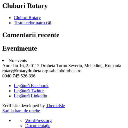
Cluburi Rotary
Cluburi Rotary
Testul celor patru căi
Comentarii recente
Evenimente
No events
Aurelian 16, 220112 Drobeta Turnu Severin, Mehedinţi, Romania
rotary@rotarydrobeta.org.sahclubdrobeta.ro
0040 745 526 896
Legătură Facebook
Legătură Twitter
Legătură Linkedin
Zerif Lite
developed by
ThemeIsle
Sari la bara de unelte
Despre
WordPress.org
WordPress
Documentație