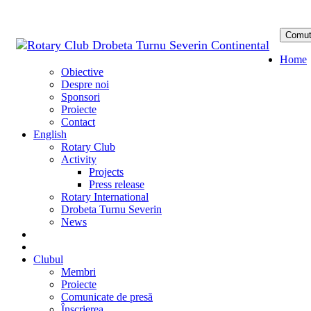
Comut
Sari
Home
la
Obiective
conținu
Despre noi
Sponsori
Proiecte
Contact
English
Rotary Club
Activity
Projects
Press release
Rotary International
Drobeta Turnu Severin
News
DONATE
DONEAZĂ
Clubul
Membri
Proiecte
Comunicate de presă
Înscrierea