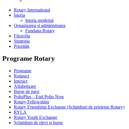
Rotary International
Istoria
Istoria modernă
Organizarea şi administrarea
Fundaţia Rotary
Filozofia
Strategia
Priorităţi
Programe Rotary
Programe
Rotaract
Interact
Alfabetizare
Burse de pace
PolioPlus – End Polio Now
Rotary Fellowships
Rotary Friendship Exchange (Schimburi de prietenie Rotary)
RYLA
Rotary Youth Exchange
Schimburi de elevi şi burse