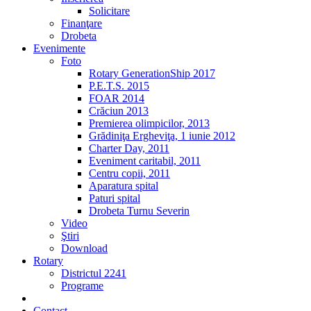
Solicitare
Finanţare
Drobeta
Evenimente
Foto
Rotary GenerationShip 2017
P.E.T.S. 2015
FOAR 2014
Crăciun 2013
Premierea olimpicilor, 2013
Grădiniţa Ergheviţa, 1 iunie 2012
Charter Day, 2011
Eveniment caritabil, 2011
Centru copii, 2011
Aparatura spital
Paturi spital
Drobeta Turnu Severin
Video
Ştiri
Download
Rotary
Districtul 2241
Programe
2% din impozit
Contact