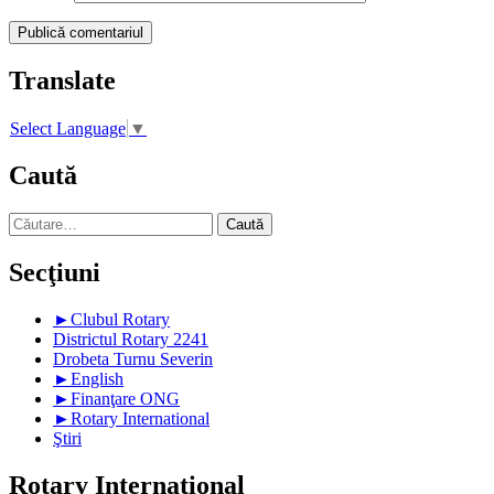
Translate
Select Language
▼
Caută
Caută
după:
Secţiuni
►
Clubul Rotary
Districtul Rotary 2241
Drobeta Turnu Severin
►
English
►
Finanţare ONG
►
Rotary International
Ştiri
Rotary International