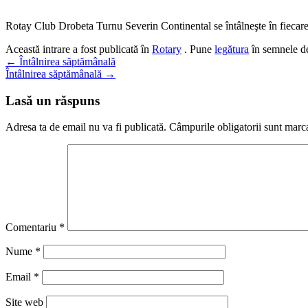
Rotay Club Drobeta Turnu Severin Continental se întâlneşte în fiecare 
Această intrare a fost publicată în
Rotary
. Pune
legătura
în semnele de
Navigare
←
Întâlnirea săptămânală
Întâlnirea săptămânală
→
în
articole
Lasă un răspuns
Adresa ta de email nu va fi publicată.
Câmpurile obligatorii sunt marc
Comentariu
*
Nume
*
Email
*
Site web