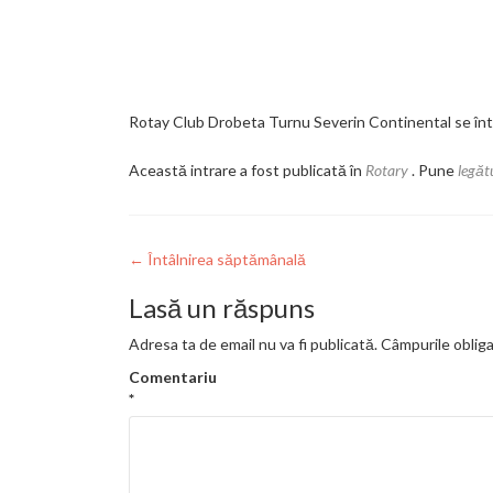
Rotay Club Drobeta Turnu Severin Continental se întâl
Această intrare a fost publicată în
Rotary
. Pune
legăt
Navigare
←
Întâlnirea săptămânală
în
Lasă un răspuns
articole
Adresa ta de email nu va fi publicată.
Câmpurile obliga
Comentariu
*