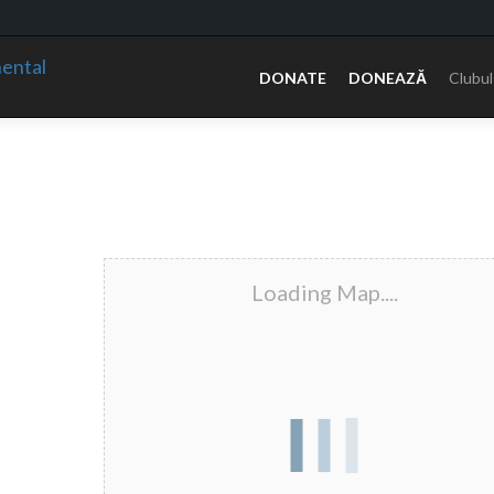
Sari
la
DONATE
DONEAZĂ
Clubul
conținut
Loading Map....