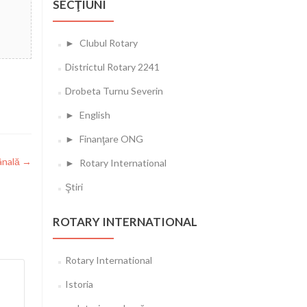
SECŢIUNI
►
Clubul Rotary
Districtul Rotary 2241
Drobeta Turnu Severin
►
English
►
Finanţare ONG
ânală
→
►
Rotary International
Ştiri
ROTARY INTERNATIONAL
Rotary International
Istoria