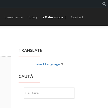
Evenimente
Rotary
2% din impozit
Contact
TRANSLATE
Select Language
▼
CAUTĂ
Caută
după: