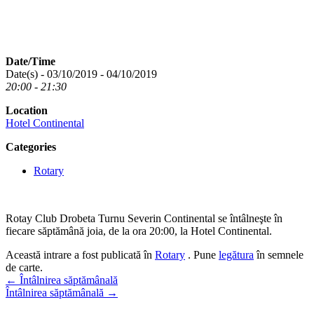
Date/Time
Date(s) - 03/10/2019 - 04/10/2019
20:00 - 21:30
Location
Hotel Continental
Categories
Rotary
Rotay Club Drobeta Turnu Severin Continental se întâlneşte în
fiecare săptămână joia, de la ora 20:00, la Hotel Continental.
Această intrare a fost publicată în
Rotary
. Pune
legătura
în semnele
de carte.
Navigare
←
Întâlnirea săptămânală
Întâlnirea săptămânală
→
în