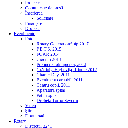
Proiecte
Comunicate de presă
Înscrierea
Solicitare
Finanţare
Drobeta
Evenimente
Foto
Rotary GenerationShip 2017
P.E.T.S. 2015
FOAR 2014
Crăciun 2013
Premierea olimpicilor, 2013
Grădiniţa Ergheviţa, 1 iunie 2012
Charter Day, 2011
Eveniment caritabil, 2011
Centru copii, 2011
Aparatura spital
Paturi spital
Drobeta Turnu Severin
Video
Ştiri
Download
Rotary
Districtul 2241