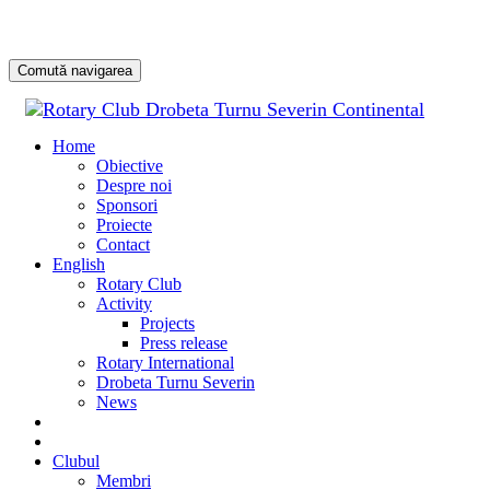
Comută navigarea
Sari
la
Home
conținu
Obiective
Despre noi
Sponsori
Proiecte
Contact
English
Rotary Club
Activity
Projects
Press release
Rotary International
Drobeta Turnu Severin
News
DONATE
DONEAZĂ
Clubul
Membri