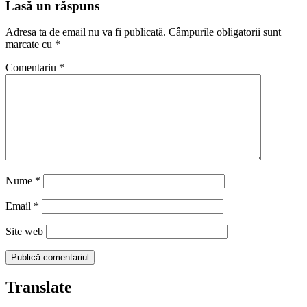
articole
Lasă un răspuns
Adresa ta de email nu va fi publicată.
Câmpurile obligatorii sunt
marcate cu
*
Comentariu
*
Nume
*
Email
*
Site web
Translate