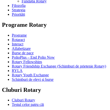
Fundaţia Rotary
Filozofia
Strategia
Priorităţi
Programe Rotary
Programe
Rotaract
Interact
Alfabetizare
Burse de pace
PolioPlus – End Polio Now
Rotary Fellowships
Rotary Friendship Exchange (Schimburi de prietenie Rotary)
RYLA
Rotary Youth Exchange
Schimburi de elevi şi burse
Cluburi Rotary
Cluburi Rotary
Testul celor patru căi