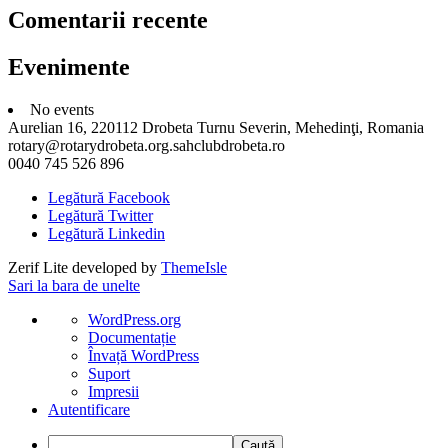
Comentarii recente
Evenimente
No events
Aurelian 16, 220112 Drobeta Turnu Severin, Mehedinţi, Romania
rotary@rotarydrobeta.org.sahclubdrobeta.ro
0040 745 526 896
Legătură Facebook
Legătură Twitter
Legătură Linkedin
Zerif Lite
developed by
ThemeIsle
Sari la bara de unelte
Despre
WordPress.org
WordPress
Documentație
Învață WordPress
Suport
Impresii
Autentificare
Caută