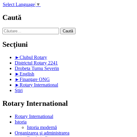
Select Language
▼
Caută
Caută
după:
Secţiuni
►
Clubul Rotary
Districtul Rotary 2241
Drobeta Turnu Severin
►
English
►
Finanţare ONG
►
Rotary International
Ştiri
Rotary International
Rotary International
Istoria
Istoria modernă
Organizarea şi administrarea