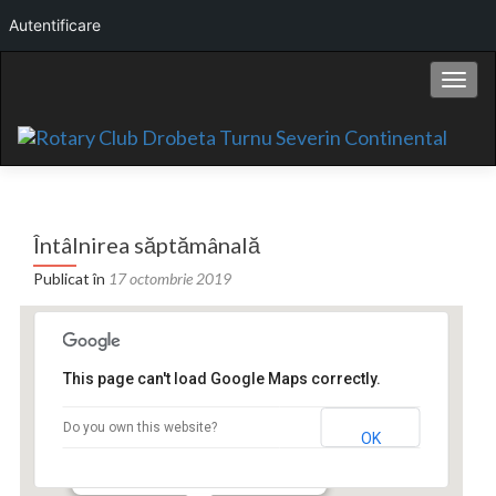
Autentificare
Comut
Întâlnirea săptămânală
Publicat în
17 octombrie 2019
This page can't load Google Maps correctly.
Hotel Continental
Do you own this website?
OK
Bd. Carol I nr.2 - Drobeta Turnu Severin
Events