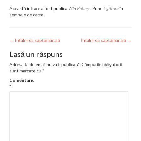
Această intrare a fost publicată în
Rotary
. Pune
legătura
în
semnele de carte.
Navigare
←
Întâlnirea săptămânală
Întâlnirea săptămânală
→
în
Lasă un răspuns
articole
Adresa ta de email nu va fi publicată.
Câmpurile obligatorii
sunt marcate cu
*
Comentariu
*