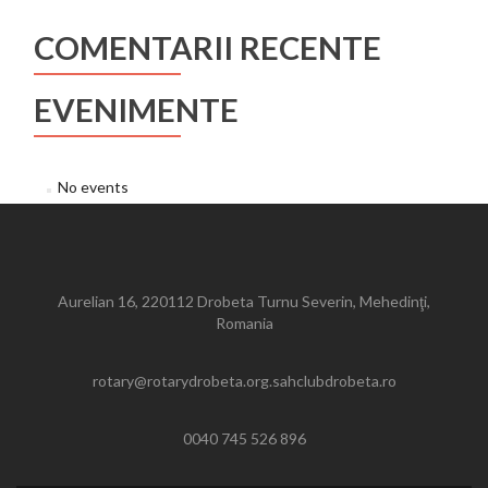
COMENTARII RECENTE
EVENIMENTE
No events
Aurelian 16, 220112 Drobeta Turnu Severin, Mehedinţi,
Romania
rotary@rotarydrobeta.org.sahclubdrobeta.ro
0040 745 526 896