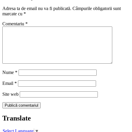
Adresa ta de email nu va fi publicată.
Câmpurile obligatorii sunt
marcate cu
*
Comentariu
*
Nume
*
Email
*
Site web
Translate
Select Language
▼