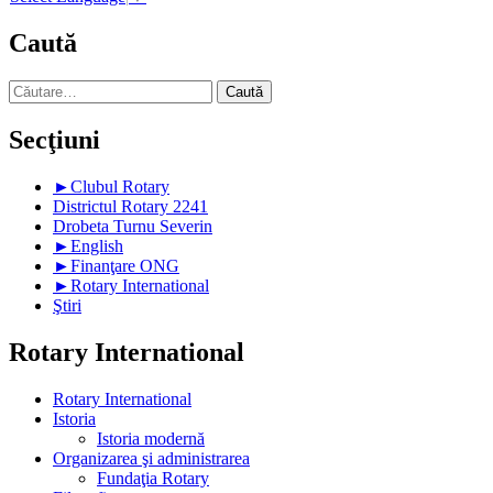
Caută
Caută
după:
Secţiuni
►
Clubul Rotary
Districtul Rotary 2241
Drobeta Turnu Severin
►
English
►
Finanţare ONG
►
Rotary International
Ştiri
Rotary International
Rotary International
Istoria
Istoria modernă
Organizarea şi administrarea
Fundaţia Rotary