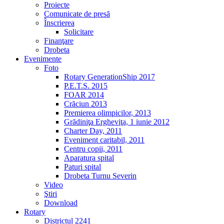
Proiecte
Comunicate de presă
Înscrierea
Solicitare
Finanţare
Drobeta
Evenimente
Foto
Rotary GenerationShip 2017
P.E.T.S. 2015
FOAR 2014
Crăciun 2013
Premierea olimpicilor, 2013
Grădiniţa Ergheviţa, 1 iunie 2012
Charter Day, 2011
Eveniment caritabil, 2011
Centru copii, 2011
Aparatura spital
Paturi spital
Drobeta Turnu Severin
Video
Ştiri
Download
Rotary
Districtul 2241