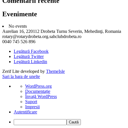
Comentarii recente
Evenimente
No events
Aurelian 16, 220112 Drobeta Turnu Severin, Mehedinţi, Romania
rotary@rotarydrobeta.org.sahclubdrobeta.ro
0040 745 526 896
Legătură Facebook
Legătură Twitter
Legătură Linkedin
Zerif Lite
developed by
ThemeIsle
Sari la bara de unelte
Despre
WordPress.org
WordPress
Documentație
Învață WordPress
Suport
Impresii
Autentificare
Caută