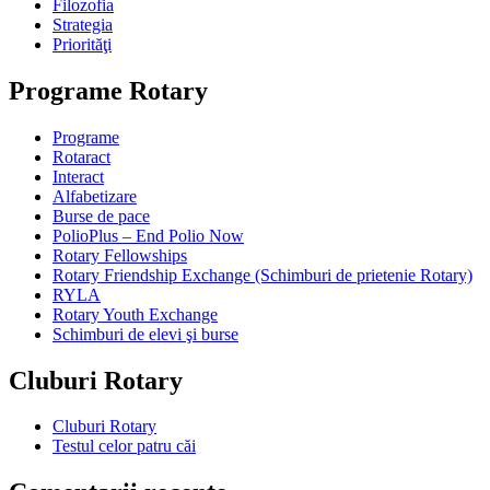
Filozofia
Strategia
Priorităţi
Programe Rotary
Programe
Rotaract
Interact
Alfabetizare
Burse de pace
PolioPlus – End Polio Now
Rotary Fellowships
Rotary Friendship Exchange (Schimburi de prietenie Rotary)
RYLA
Rotary Youth Exchange
Schimburi de elevi şi burse
Cluburi Rotary
Cluburi Rotary
Testul celor patru căi