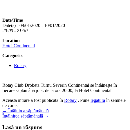
Date/Time
Date(s) - 09/01/2020 - 10/01/2020
20:00 - 21:30
Location
Hotel Continental
Categories
Rotary
Rotay Club Drobeta Turnu Severin Continental se întâlneşte în
fiecare săptămână joia, de la ora 20:00, la Hotel Continental.
Această intrare a fost publicată în
Rotary
. Pune
legătura
în semnele
de carte.
Navigare
←
Întâlnirea săptămânală
Întâlnirea săptămânală
→
în
articole
Lasă un răspuns