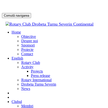
Comută navigarea
Sari
la
Home
conținu
Obiective
Despre noi
Sponsori
Proiecte
Contact
English
Rotary Club
Activity
Projects
Press release
Rotary International
Drobeta Turnu Severin
News
DONATE
DONEAZĂ
Clubul
Membri