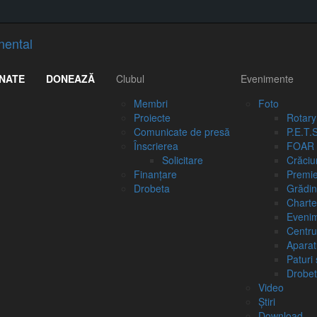
Sari
la
conținut
NATE
DONEAZĂ
Clubul
Evenimente
Membri
Foto
Proiecte
Rotary
Comunicate de presă
P.E.T.
Înscrierea
FOAR 
Solicitare
Crăciu
Finanţare
Premie
Drobeta
Grădin
Charte
Evenim
Centru
Aparat
Paturi 
Drobet
Video
Ştiri
Download