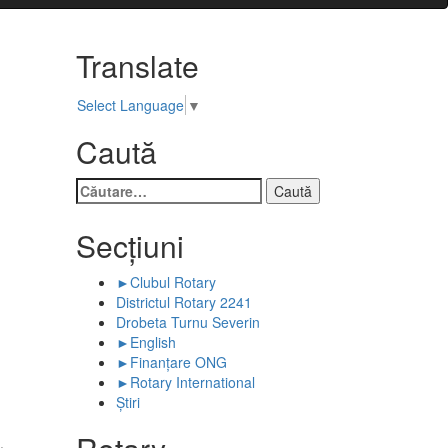
Translate
Select Language
▼
Caută
Caută
după:
Secţiuni
►
Clubul Rotary
Districtul Rotary 2241
Drobeta Turnu Severin
►
English
►
Finanţare ONG
►
Rotary International
Ştiri
.