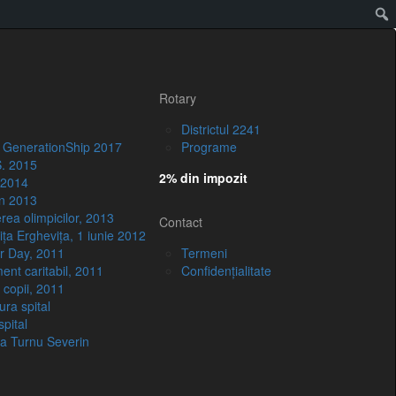
Rotary
Districtul 2241
 GenerationShip 2017
Programe
S. 2015
2% din impozit
2014
n 2013
rea olimpicilor, 2013
Contact
iţa Ergheviţa, 1 iunie 2012
r Day, 2011
Termeni
ent caritabil, 2011
Confidenţialitate
 copii, 2011
ura spital
spital
a Turnu Severin