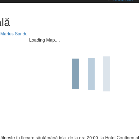
lă
 Marius Sandu
Loading Map....
lneşte în fiecare săptămână joia, de la ora 20:00, la Hotel Continental