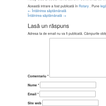
Această intrare a fost publicată în
Rotary
. Pune
leg
Navigare
←
Întâlnirea săptămânală
Întâlnirea săptămânală
→
în
Lasă un răspuns
articole
Adresa ta de email nu va fi publicată.
Câmpurile obli
Comentariu
*
Nume
*
Email
*
Site web