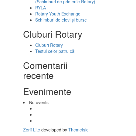
(Schimburi de prietenie Rotary)
RYLA
Rotary Youth Exchange
Schimburi de elevi şi burse
Cluburi Rotary
Cluburi Rotary
Testul celor patru căi
Comentarii
recente
Evenimente
No events
Legătură
Facebook
Legătură
Twitter
Legătură
Linkedin
Zerif Lite
developed by
ThemeIsle