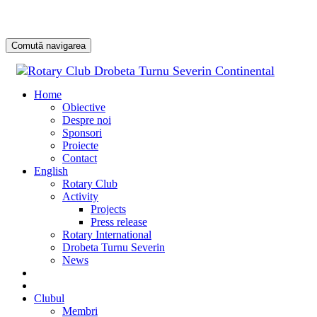
Comută navigarea
Sari
la
Home
conținu
Obiective
Despre noi
Sponsori
Proiecte
Contact
English
Rotary Club
Activity
Projects
Press release
Rotary International
Drobeta Turnu Severin
News
DONATE
DONEAZĂ
Clubul
Membri