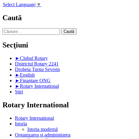
Select Language
▼
Caută
Caută
după:
Secţiuni
►
Clubul Rotary
Districtul Rotary 2241
Drobeta Turnu Severin
►
English
►
Finanţare ONG
►
Rotary International
Ştiri
Rotary International
Rotary International
Istoria
Istoria modernă
Organizarea şi administrarea