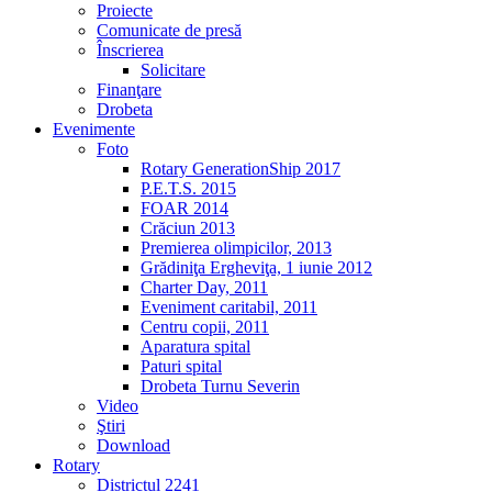
Proiecte
Comunicate de presă
Înscrierea
Solicitare
Finanţare
Drobeta
Evenimente
Foto
Rotary GenerationShip 2017
P.E.T.S. 2015
FOAR 2014
Crăciun 2013
Premierea olimpicilor, 2013
Grădiniţa Ergheviţa, 1 iunie 2012
Charter Day, 2011
Eveniment caritabil, 2011
Centru copii, 2011
Aparatura spital
Paturi spital
Drobeta Turnu Severin
Video
Ştiri
Download
Rotary
Districtul 2241