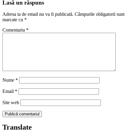
articole
Lasă un răspuns
Adresa ta de email nu va fi publicată.
Câmpurile obligatorii sunt
marcate cu
*
Comentariu
*
Nume
*
Email
*
Site web
Translate