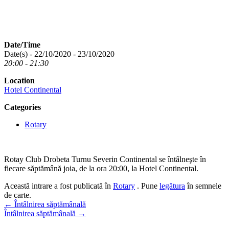
Date/Time
Date(s) - 22/10/2020 - 23/10/2020
20:00 - 21:30
Location
Hotel Continental
Categories
Rotary
Rotay Club Drobeta Turnu Severin Continental se întâlneşte în
fiecare săptămână joia, de la ora 20:00, la Hotel Continental.
Această intrare a fost publicată în
Rotary
. Pune
legătura
în semnele
de carte.
Navigare
←
Întâlnirea săptămânală
Întâlnirea săptămânală
→
în