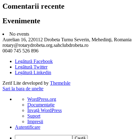
Comentarii recente
Evenimente
No events
Aurelian 16, 220112 Drobeta Turnu Severin, Mehedinţi, Romania
rotary@rotarydrobeta.org.sahclubdrobeta.ro
0040 745 526 896
Legătură Facebook
Legătură Twitter
Legătură Linkedin
Zerif Lite
developed by
ThemeIsle
Sari la bara de unelte
Despre
WordPress.org
WordPress
Documentație
Învață WordPress
Suport
Impresii
Autentificare
Caută