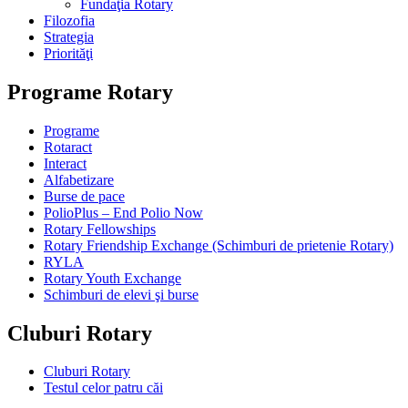
Fundaţia Rotary
Filozofia
Strategia
Priorităţi
Programe Rotary
Programe
Rotaract
Interact
Alfabetizare
Burse de pace
PolioPlus – End Polio Now
Rotary Fellowships
Rotary Friendship Exchange (Schimburi de prietenie Rotary)
RYLA
Rotary Youth Exchange
Schimburi de elevi şi burse
Cluburi Rotary
Cluburi Rotary
Testul celor patru căi