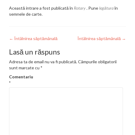
Această intrare a fost publicată în
Rotary
. Pune
legătura
în
semnele de carte.
Navigare
←
Întâlnirea săptămânală
Întâlnirea săptămânală
→
în
Lasă un răspuns
articole
Adresa ta de email nu va fi publicată.
Câmpurile obligatorii
sunt marcate cu
*
Comentariu
*