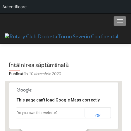
Autentificare
Comut
Întâlnirea săptămânală
Publicat în
10 decembrie 2020
This page can't load Google Maps correctly.
Hotel Continental
Do you own this website?
OK
Bd. Carol I nr.2 - Drobeta Turnu Severin
Events