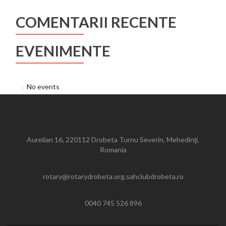
COMENTARII RECENTE
EVENIMENTE
No events
Aurelian 16, 220112 Drobeta Turnu Severin, Mehedinţi,
Romania
rotary@rotarydrobeta.org.sahclubdrobeta.ro
0040 745 526 896