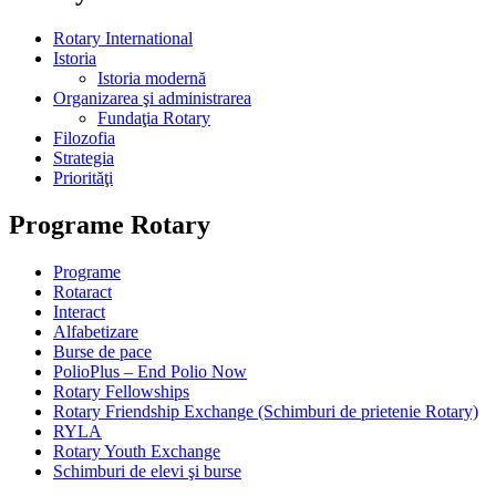
Rotary International
Istoria
Istoria modernă
Organizarea şi administrarea
Fundaţia Rotary
Filozofia
Strategia
Priorităţi
Programe Rotary
Programe
Rotaract
Interact
Alfabetizare
Burse de pace
PolioPlus – End Polio Now
Rotary Fellowships
Rotary Friendship Exchange (Schimburi de prietenie Rotary)
RYLA
Rotary Youth Exchange
Schimburi de elevi şi burse