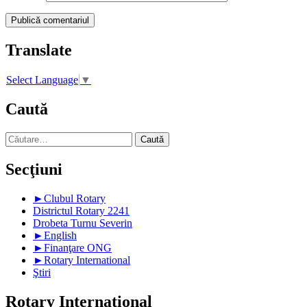
Translate
Select Language
▼
Caută
Caută
după:
Secţiuni
►
Clubul Rotary
Districtul Rotary 2241
Drobeta Turnu Severin
►
English
►
Finanţare ONG
►
Rotary International
Ştiri
Rotary International