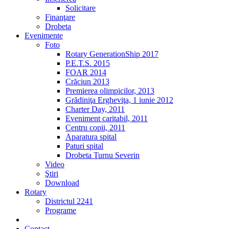
Solicitare
Finanţare
Drobeta
Evenimente
Foto
Rotary GenerationShip 2017
P.E.T.S. 2015
FOAR 2014
Crăciun 2013
Premierea olimpicilor, 2013
Grădiniţa Ergheviţa, 1 iunie 2012
Charter Day, 2011
Eveniment caritabil, 2011
Centru copii, 2011
Aparatura spital
Paturi spital
Drobeta Turnu Severin
Video
Ştiri
Download
Rotary
Districtul 2241
Programe
2% din impozit
Contact