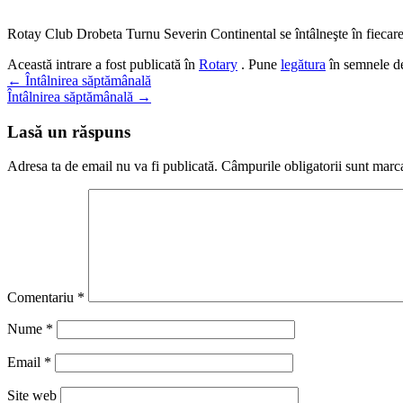
Rotay Club Drobeta Turnu Severin Continental se întâlneşte în fiecare 
Această intrare a fost publicată în
Rotary
. Pune
legătura
în semnele de
Navigare
←
Întâlnirea săptămânală
Întâlnirea săptămânală
→
în
articole
Lasă un răspuns
Adresa ta de email nu va fi publicată.
Câmpurile obligatorii sunt marc
Comentariu
*
Nume
*
Email
*
Site web