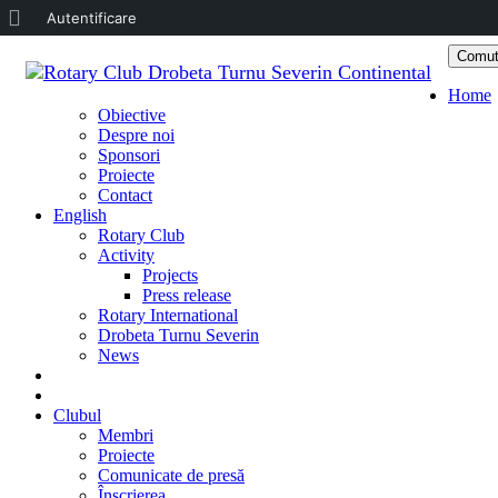
Despre
Autentificare
WordPress
Comut
Sari
Home
la
Obiective
conținu
Despre noi
Sponsori
Proiecte
Contact
English
Rotary Club
Activity
Projects
Press release
Rotary International
Drobeta Turnu Severin
News
DONATE
DONEAZĂ
Clubul
Membri
Proiecte
Comunicate de presă
Înscrierea