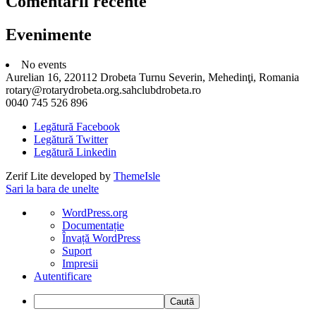
Comentarii recente
Evenimente
No events
Aurelian 16, 220112 Drobeta Turnu Severin, Mehedinţi, Romania
rotary@rotarydrobeta.org.sahclubdrobeta.ro
0040 745 526 896
Legătură Facebook
Legătură Twitter
Legătură Linkedin
Zerif Lite
developed by
ThemeIsle
Sari la bara de unelte
Despre
WordPress.org
WordPress
Documentație
Învață WordPress
Suport
Impresii
Autentificare
Caută