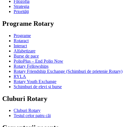
Filozofia
Strategia
Priorităţi
Programe Rotary
Programe
Rotaract
Interact
Alfabetizare
Burse de pace
PolioPlus – End Polio Now
Rotary Fellowships
Rotary Friendship Exchange (Schimburi de prietenie Rotary)
RYLA
Rotary Youth Exchange
Schimburi de elevi şi burse
Cluburi Rotary
Cluburi Rotary
Testul celor patru căi