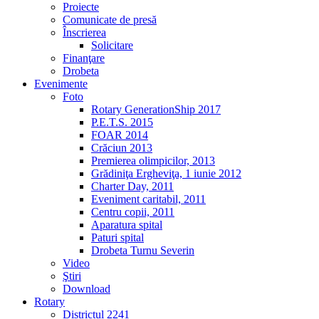
Proiecte
Comunicate de presă
Înscrierea
Solicitare
Finanţare
Drobeta
Evenimente
Foto
Rotary GenerationShip 2017
P.E.T.S. 2015
FOAR 2014
Crăciun 2013
Premierea olimpicilor, 2013
Grădiniţa Ergheviţa, 1 iunie 2012
Charter Day, 2011
Eveniment caritabil, 2011
Centru copii, 2011
Aparatura spital
Paturi spital
Drobeta Turnu Severin
Video
Ştiri
Download
Rotary
Districtul 2241