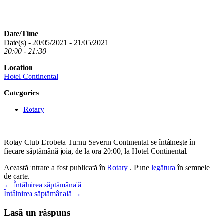
Date/Time
Date(s) - 20/05/2021 - 21/05/2021
20:00 - 21:30
Location
Hotel Continental
Categories
Rotary
Rotay Club Drobeta Turnu Severin Continental se întâlneşte în
fiecare săptămână joia, de la ora 20:00, la Hotel Continental.
Această intrare a fost publicată în
Rotary
. Pune
legătura
în semnele
de carte.
Navigare
←
Întâlnirea săptămânală
Întâlnirea săptămânală
→
în
articole
Lasă un răspuns