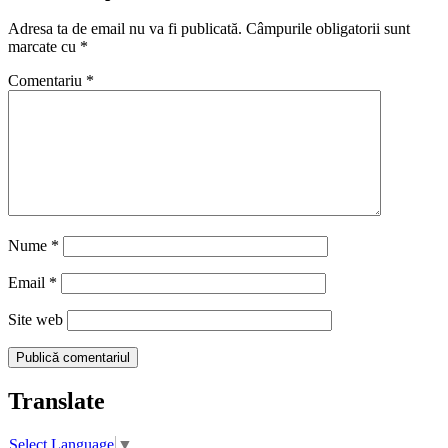
Adresa ta de email nu va fi publicată.
Câmpurile obligatorii sunt
marcate cu
*
Comentariu
*
Nume
*
Email
*
Site web
Translate
Select Language
▼