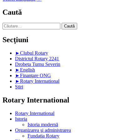
Caută
Caută
după:
Secţiuni
►
Clubul Rotary
Districtul Rotary 2241
Drobeta Turnu Severin
►
English
►
Finanţare ONG
►
Rotary International
Ştiri
Rotary International
Rotary International
Istoria
Istoria modernă
Organizarea şi administrarea
Fundaţia Rotary