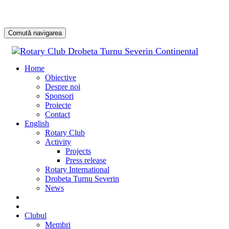
Comută navigarea
Sari
la
Home
conținu
Obiective
Despre noi
Sponsori
Proiecte
Contact
English
Rotary Club
Activity
Projects
Press release
Rotary International
Drobeta Turnu Severin
News
DONATE
DONEAZĂ
Clubul
Membri