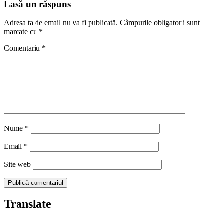
articole
Lasă un răspuns
Adresa ta de email nu va fi publicată.
Câmpurile obligatorii sunt
marcate cu
*
Comentariu
*
Nume
*
Email
*
Site web
Translate