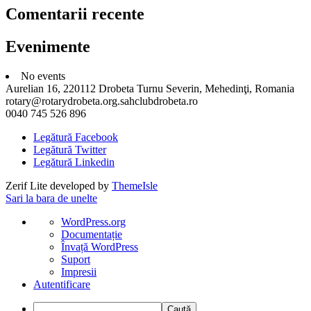
Comentarii recente
Evenimente
No events
Aurelian 16, 220112 Drobeta Turnu Severin, Mehedinţi, Romania
rotary@rotarydrobeta.org.sahclubdrobeta.ro
0040 745 526 896
Legătură Facebook
Legătură Twitter
Legătură Linkedin
Zerif Lite
developed by
ThemeIsle
Sari la bara de unelte
Despre
WordPress.org
WordPress
Documentație
Învață WordPress
Suport
Impresii
Autentificare
Caută