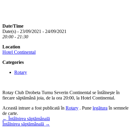
Date/Time
Date(s) - 23/09/2021 - 24/09/2021
20:00 - 21:30
Location
Hotel Continental
Categories
Rotary
Rotay Club Drobeta Turnu Severin Continental se întâlneşte în
fiecare săptămână joia, de la ora 20:00, la Hotel Continental.
Această intrare a fost publicată în
Rotary
. Pune
legătura
în semnele
de carte.
Navigare
←
Întâlnirea săptămânală
Întâlnirea săptămânală
→
în