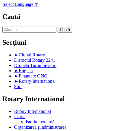
Select Language
▼
Caută
Caută
după:
Secţiuni
►
Clubul Rotary
Districtul Rotary 2241
Drobeta Turnu Severin
►
English
►
Finanţare ONG
►
Rotary International
Ştiri
Rotary International
Rotary International
Istoria
Istoria modernă
Organizarea şi administrarea