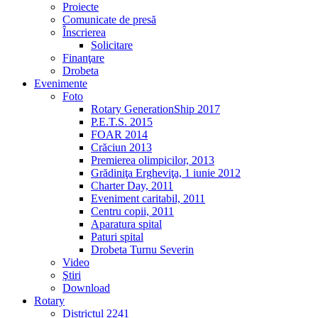
Proiecte
Comunicate de presă
Înscrierea
Solicitare
Finanţare
Drobeta
Evenimente
Foto
Rotary GenerationShip 2017
P.E.T.S. 2015
FOAR 2014
Crăciun 2013
Premierea olimpicilor, 2013
Grădiniţa Ergheviţa, 1 iunie 2012
Charter Day, 2011
Eveniment caritabil, 2011
Centru copii, 2011
Aparatura spital
Paturi spital
Drobeta Turnu Severin
Video
Ştiri
Download
Rotary
Districtul 2241