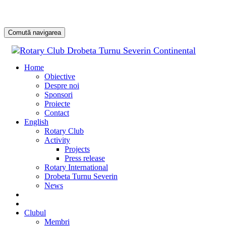
Comută navigarea
Sari
la
Home
conținu
Obiective
Despre noi
Sponsori
Proiecte
Contact
English
Rotary Club
Activity
Projects
Press release
Rotary International
Drobeta Turnu Severin
News
DONATE
DONEAZĂ
Clubul
Membri