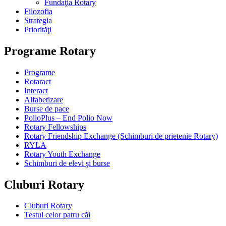
Fundaţia Rotary
Filozofia
Strategia
Priorităţi
Programe Rotary
Programe
Rotaract
Interact
Alfabetizare
Burse de pace
PolioPlus – End Polio Now
Rotary Fellowships
Rotary Friendship Exchange (Schimburi de prietenie Rotary)
RYLA
Rotary Youth Exchange
Schimburi de elevi şi burse
Cluburi Rotary
Cluburi Rotary
Testul celor patru căi