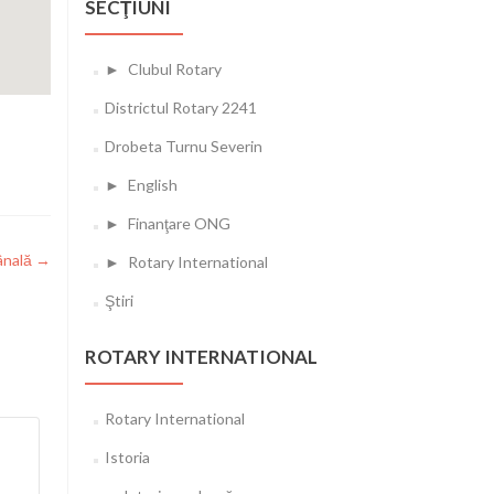
SECŢIUNI
►
Clubul Rotary
Districtul Rotary 2241
Drobeta Turnu Severin
►
English
►
Finanţare ONG
ânală
→
►
Rotary International
Ştiri
ROTARY INTERNATIONAL
Rotary International
Istoria