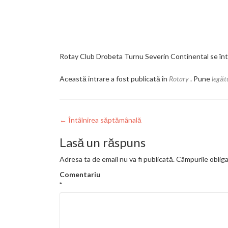
Rotay Club Drobeta Turnu Severin Continental se întâl
Această intrare a fost publicată în
Rotary
. Pune
legăt
Navigare
←
Întâlnirea săptămânală
în
Lasă un răspuns
articole
Adresa ta de email nu va fi publicată.
Câmpurile obliga
Comentariu
*