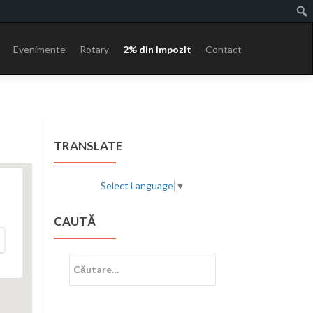
Evenimente
Rotary
2% din impozit
Contact
TRANSLATE
Select Language
▼
CAUTĂ
Caută
după: