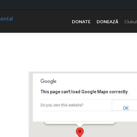
Sari
la
DONATE
DONEAZĂ
Clubul
conținut
This page can't load Google Maps correctly.
Hotel Continental
Do you own this website?
OK
Bd. Carol I nr.2 - Drobeta Turnu Severin
Events