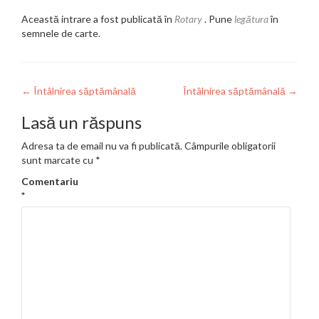
Această intrare a fost publicată în
Rotary
. Pune
legătura
în
semnele de carte.
Navigare
←
Întâlnirea săptămânală
Întâlnirea săptămânală
→
în
Lasă un răspuns
articole
Adresa ta de email nu va fi publicată.
Câmpurile obligatorii
sunt marcate cu
*
Comentariu
*