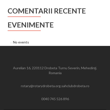
COMENTARII RECENTE
EVENIMENTE
No events
Aurelian 16, 220112 Drobeta Turnu Severin, Mehedinţi,
Romania
rotary@rotarydrobeta.org.sahclubdrobeta.ro
0040 745 526 896