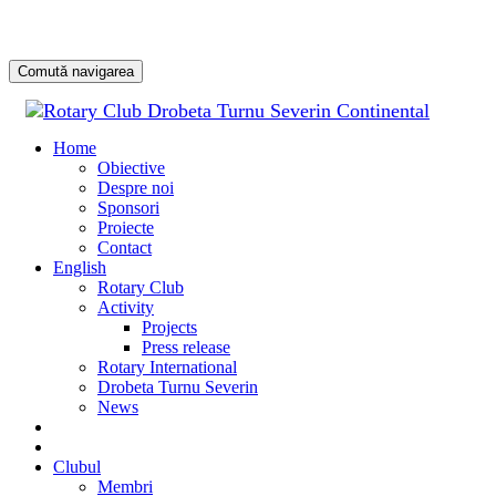
Comută navigarea
Sari
la
Home
conținu
Obiective
Despre noi
Sponsori
Proiecte
Contact
English
Rotary Club
Activity
Projects
Press release
Rotary International
Drobeta Turnu Severin
News
DONATE
DONEAZĂ
Clubul
Membri