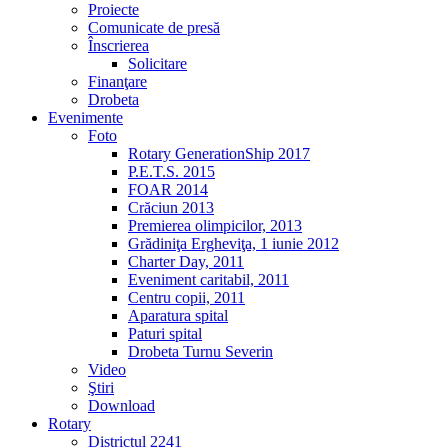
Proiecte
Comunicate de presă
Înscrierea
Solicitare
Finanţare
Drobeta
Evenimente
Foto
Rotary GenerationShip 2017
P.E.T.S. 2015
FOAR 2014
Crăciun 2013
Premierea olimpicilor, 2013
Grădiniţa Ergheviţa, 1 iunie 2012
Charter Day, 2011
Eveniment caritabil, 2011
Centru copii, 2011
Aparatura spital
Paturi spital
Drobeta Turnu Severin
Video
Ştiri
Download
Rotary
Districtul 2241