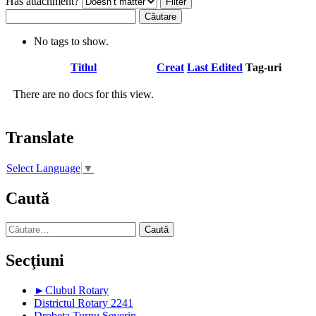
Has attachment?
Căutare
No tags to show.
Has
Titlul
Creat
Last Edited
Tag-uri
attachment
There are no docs for this view.
Translate
Select Language
▼
Caută
Caută
după:
Secţiuni
►
Clubul Rotary
Districtul Rotary 2241
Drobeta Turnu Severin