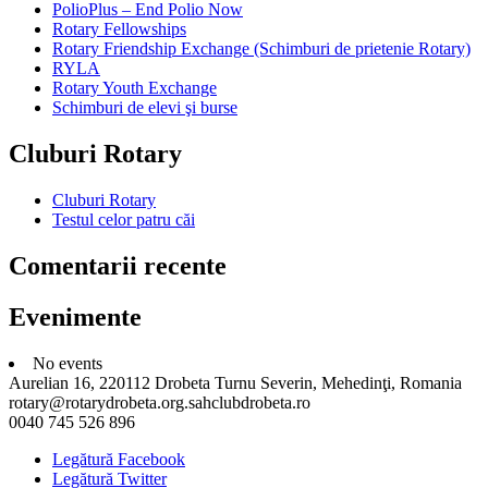
PolioPlus – End Polio Now
Rotary Fellowships
Rotary Friendship Exchange (Schimburi de prietenie Rotary)
RYLA
Rotary Youth Exchange
Schimburi de elevi şi burse
Cluburi Rotary
Cluburi Rotary
Testul celor patru căi
Comentarii recente
Evenimente
No events
Aurelian 16, 220112 Drobeta Turnu Severin, Mehedinţi, Romania
rotary@rotarydrobeta.org.sahclubdrobeta.ro
0040 745 526 896
Legătură Facebook
Legătură Twitter