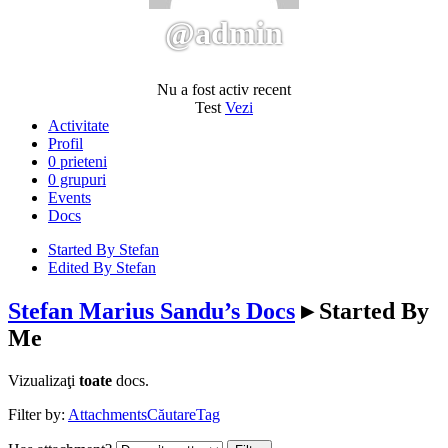
@admin
Nu a fost activ recent
Test
Vezi
Activitate
Profil
0
prieteni
0
grupuri
Events
Docs
Started By Stefan
Edited By Stefan
Stefan Marius Sandu’s Docs
▸
Started By
Me
Vizualizaţi
toate
docs.
Filter by:
Attachments
Căutare
Tag