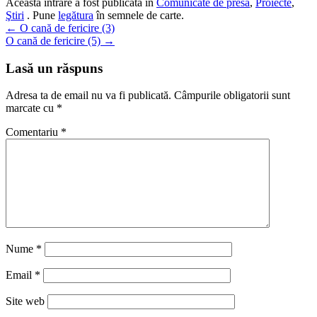
Această intrare a fost publicată în
Comunicate de presă
,
Proiecte
,
Ştiri
. Pune
legătura
în semnele de carte.
Navigare
←
O cană de fericire (3)
O cană de fericire (5)
→
în
articole
Lasă un răspuns
Adresa ta de email nu va fi publicată.
Câmpurile obligatorii sunt
marcate cu
*
Comentariu
*
Nume
*
Email
*
Site web