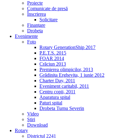
Proiecte
Comunicate de presă
Înscrierea
Solicitare
Finanţare
Drobeta
Evenimente
Foto
Rotary GenerationShip 2017
P.E.T.S. 2015
FOAR 2014
Crăciun 2013
Premierea olimpicilor, 2013
Grădiniţa Ergheviţa, 1 iunie 2012
Charter Day, 2011
Eveniment caritabil, 2011
Centru copii, 2011
Aparatura spital
Paturi spital
Drobeta Turnu Severin
Video
Ştiri
Download
Rotary
Districtul 2241