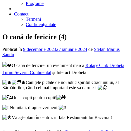
Programe
2% din impozit
Contact
Termeni
Confidenţialitate
O cană de fericire (4)
Publicat în
9 decembrie 2023
27 ianuarie 2024
de
Stefan Marius
Sandu
O cana de fericire -un eveniment marca
Rotary Club Drobeta
Turnu Severin Continental
și Interact Drobeta
Cănițele pictate de noi aduc spiritul Crăciunului, al
Sărbătorilor, când cel mai important este sa daruiesti
De la copii pentru copii!
Nu uitați, dragi severineni!
Vă așteptăm în centru, in fata Restaurantului Baccarat!