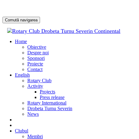
Comută navigarea
Sari
la
Home
conținu
Obiective
Despre noi
Sponsori
Proiecte
Contact
English
Rotary Club
Activity
Projects
Press release
Rotary International
Drobeta Turnu Severin
News
DONATE
DONEAZĂ
Clubul
Membri