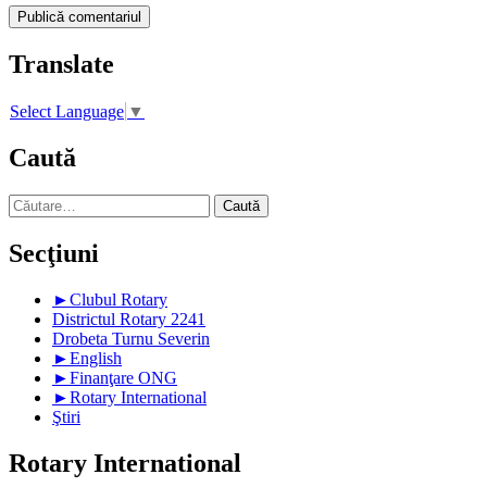
Translate
Select Language
▼
Caută
Caută
după:
Secţiuni
►
Clubul Rotary
Districtul Rotary 2241
Drobeta Turnu Severin
►
English
►
Finanţare ONG
►
Rotary International
Ştiri
Rotary International