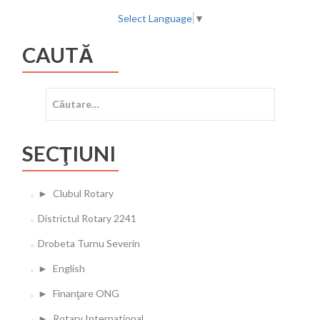
Select Language
▼
CAUTĂ
Caută
după:
SECŢIUNI
►
Clubul Rotary
Districtul Rotary 2241
Drobeta Turnu Severin
►
English
►
Finanţare ONG
►
Rotary International