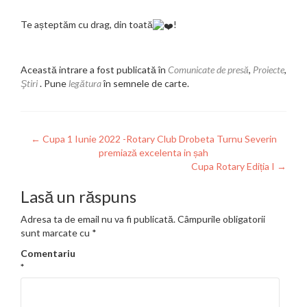
Te așteptăm cu drag, din toată
!
Această intrare a fost publicată în
Comunicate de presă
,
Proiecte
,
Ştiri
. Pune
legătura
în semnele de carte.
Navigare
←
Cupa 1 Iunie 2022 -Rotary Club Drobeta Turnu Severin
premiază excelenta in șah
în
Cupa Rotary Ediția I
→
articole
Lasă un răspuns
Adresa ta de email nu va fi publicată.
Câmpurile obligatorii
sunt marcate cu
*
Comentariu
*