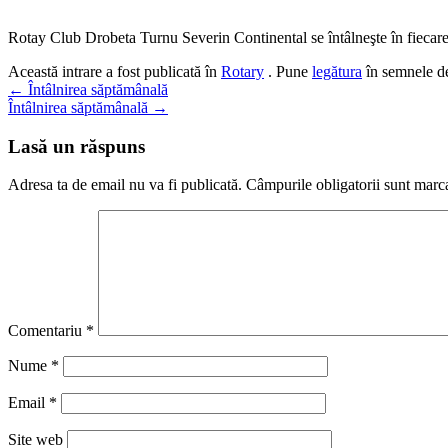
Rotay Club Drobeta Turnu Severin Continental se întâlneşte în fiecare 
Această intrare a fost publicată în
Rotary
. Pune
legătura
în semnele de
Navigare
←
Întâlnirea săptămânală
Întâlnirea săptămânală
→
în
articole
Lasă un răspuns
Adresa ta de email nu va fi publicată.
Câmpurile obligatorii sunt marc
Comentariu
*
Nume
*
Email
*
Site web