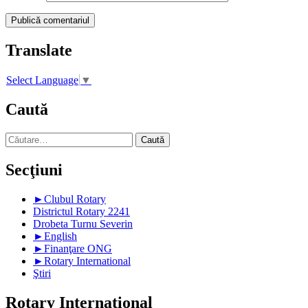
Translate
Select Language
▼
Caută
Caută
după:
Secţiuni
►
Clubul Rotary
Districtul Rotary 2241
Drobeta Turnu Severin
►
English
►
Finanţare ONG
►
Rotary International
Ştiri
Rotary International