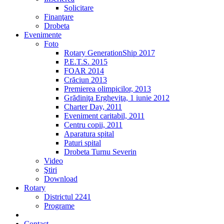
Solicitare
Finanţare
Drobeta
Evenimente
Foto
Rotary GenerationShip 2017
P.E.T.S. 2015
FOAR 2014
Crăciun 2013
Premierea olimpicilor, 2013
Grădiniţa Ergheviţa, 1 iunie 2012
Charter Day, 2011
Eveniment caritabil, 2011
Centru copii, 2011
Aparatura spital
Paturi spital
Drobeta Turnu Severin
Video
Ştiri
Download
Rotary
Districtul 2241
Programe
2% din impozit
Contact