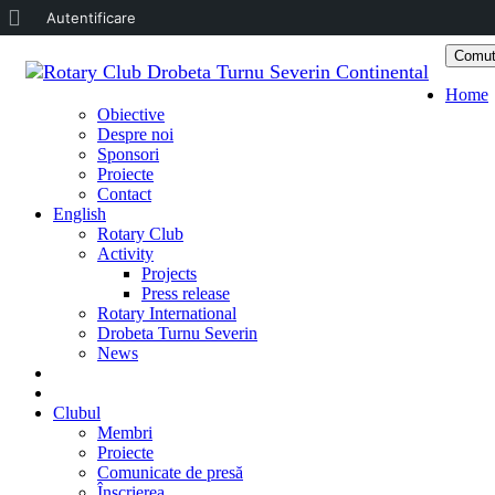
Despre
Autentificare
WordPress
Comut
Sari
Home
la
Obiective
conținu
Despre noi
Sponsori
Proiecte
Contact
English
Rotary Club
Activity
Projects
Press release
Rotary International
Drobeta Turnu Severin
News
DONATE
DONEAZĂ
Clubul
Membri
Proiecte
Comunicate de presă
Înscrierea