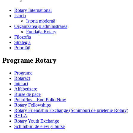
Rotary International
Istoria
Istoria modernă
Organizarea şi administrarea
Fundaţia Rotary
Filozofia
Strategia
Priorităţi
Programe Rotary
Programe
Rotaract
Interact
Alfabetizare
Burse de pace
PolioPlus – End Polio Now
Rotary Fellowships
Rotary Friendship Exchange (Schimburi de prietenie Rotary)
RYLA
Rotary Youth Exchange
Schimburi de elevi şi burse