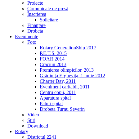
Proiecte
Comunicate de presă
Înscrierea
Solicitare
Finanţare
Drobeta
Evenimente
Foto
Rotary GenerationShip 2017
P.E.T.S. 2015
FOAR 2014
Crăciun 2013
Premierea olimpicilor, 2013
Grădiniţa Ergheviţa, 1 iunie 2012
Charter Day, 2011
Eveniment caritabil, 2011
Centru copii, 2011
Aparatura spital
Paturi spital
Drobeta Turnu Severin
Video
Ştiri
Download
Rotary
Districtul 2241