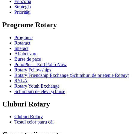
Filozofia
Strategia
Priorităţi
Programe Rotary
Programe
Rotaract
Interact
Alfabetizare
Burse de pace
PolioPlus – End Polio Now
Rotary Fellowships
Rotary Friendship Exchange (Schimburi de prietenie Rotary)
RYLA
Rotary Youth Exchange
Schimburi de elevi şi burse
Cluburi Rotary
Cluburi Rotary
Testul celor patru căi