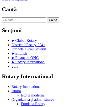
Caută
Caută
după:
Secţiuni
►
Clubul Rotary
Districtul Rotary 2241
Drobeta Turnu Severin
►
English
►
Finanţare ONG
►
Rotary International
Ştiri
Rotary International
Rotary International
Istoria
Istoria modernă
Organizarea şi administrarea
Fundaţia Rotary