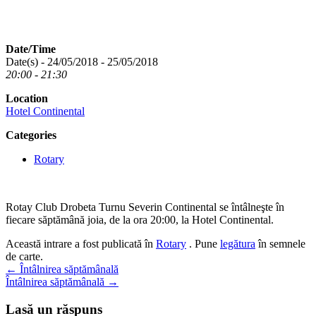
Date/Time
Date(s) - 24/05/2018 - 25/05/2018
20:00 - 21:30
Location
Hotel Continental
Categories
Rotary
Rotay Club Drobeta Turnu Severin Continental se întâlneşte în
fiecare săptămână joia, de la ora 20:00, la Hotel Continental.
Această intrare a fost publicată în
Rotary
. Pune
legătura
în semnele
de carte.
Navigare
←
Întâlnirea săptămânală
Întâlnirea săptămânală
→
în
articole
Lasă un răspuns