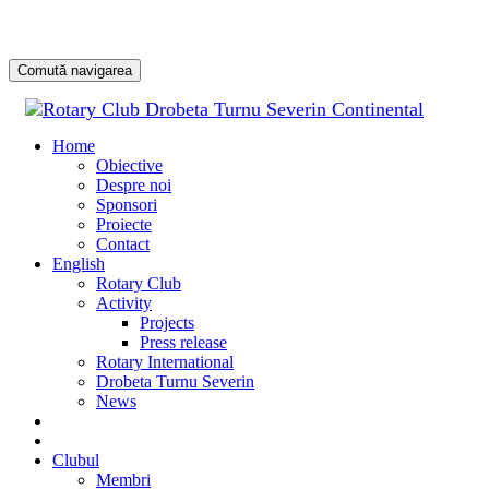
Comută navigarea
Sari
la
Home
conținu
Obiective
Despre noi
Sponsori
Proiecte
Contact
English
Rotary Club
Activity
Projects
Press release
Rotary International
Drobeta Turnu Severin
News
DONATE
DONEAZĂ
Clubul
Membri