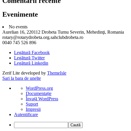
Comentarii recente
Evenimente
No events
Aurelian 16, 220112 Drobeta Turnu Severin, Mehedinţi, Romania
rotary@rotarydrobeta.org.sahclubdrobeta.ro
0040 745 526 896
Legătură Facebook
Legătură Twitter
Legătură Linkedin
Zerif Lite
developed by
ThemeIsle
Sari la bara de unelte
Despre
WordPress.org
WordPress
Documentație
Învață WordPress
Suport
Impresii
Autentificare
Caută