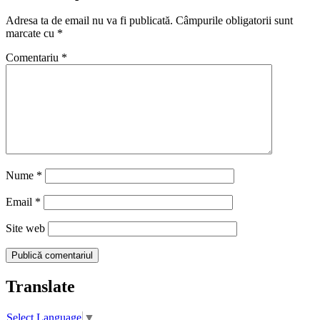
Adresa ta de email nu va fi publicată.
Câmpurile obligatorii sunt
marcate cu
*
Comentariu
*
Nume
*
Email
*
Site web
Translate
Select Language
▼